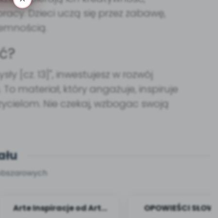
acy. Dzieci uczą się przez zabawę,
jemnością.
ć?
y [cz. 13]", inwestujesz w rozwój
To materiał, który angażuje, inspiruje
zycielom. Nie czekaj, wzbogac swoją
ału
oobszarowych
Arte Inspiracje od Art-
OPOWIEŚCI SŁOW