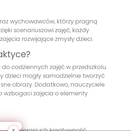
li oraz wychowawców, którzy pragną
ęki scenariuszowi zajęć, każdy
jęcia rozwijające zmysły dzieci.
aktyce?
o codziennych zajęć w przedszkolu.
y dzieci mogły samodzielnie tworzyć
asne obrazy. Dodatkowo, nauczyciele
o wzbogaci zajęcia o elementy
akże wspierają ich kreatywność,