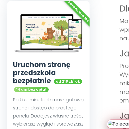
Dl
Mat
wpr
nau
Ja
Uruchom stronę
Pro
przedszkola
Wys
bezpłatnie
od 218 zł/rok
mik
14 dni bez opłat
mog
Po kilku minutach masz gotową
emo
stronę i dostęp do prostego
Ja
panelu. Dodajesz własne treści,
wybierasz wygląd i sprawdzasz
Te 