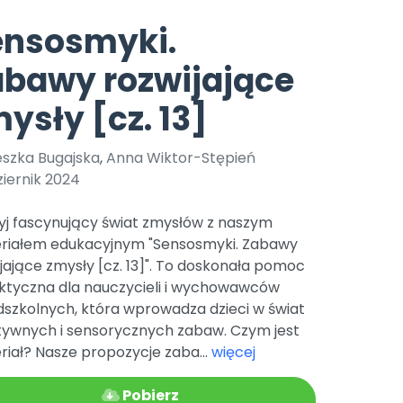
e
y
Gotowa w mniej niż 10 min • 14 dni bez opłat
Zobacz nas na Instagramie
Bliżej Pieska
ensosmyki.
Pomoc zwierzętom
TikTok
bawy rozwijające
Nowości
Zobacz nas na TikToku
wej
Książka (dla) Przedszkolaka
Zapowiedzi
ysły [cz. 13]
Promowanie czytelnictwa
YouTube
zkoli
Polecamy
Filmy edukacyjne
eszka Bugajska
,
Anna Wiktor-Stępień
osk Online.
5 czerwca 2024 r. uzyskała
Promocje
iernik 2024
19 r. Nr decyzji:
Archiwalne numery
yj fascynujący świat zmysłów z naszym
riałem edukacyjnym "Sensosmyki. Zabawy
Pomoc
jające zmysły [cz. 13]". To doskonała pomoc
ktyczna dla nauczycieli i wychowawców
dszkolnych, która wprowadza dzieci w świat
tywnych i sensorycznych zabaw. Czym jest
iał? Nasze propozycje zaba...
więcej
Pobierz