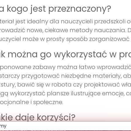
a kogo jest przeznaczony?
eriał jest idealny dla nauczycieli przedszko
owadzić nowe, ciekawe metody nauczania. Dzi
czyciel może w prosty sposób zorganizować za
k można go wykorzystać w pr
ponowane zabawy można łatwo wprowadzić d
tarczy przygotować niezbędne materiały, ab
stury, bawić się w robota czy projektować wł
ą wykorzystać plansze ilustrujące emocje, c
cjonalne i społeczne.
kie daje korzyści?
zabawy nie tylko rozwijają zmysły dzieci, ale t