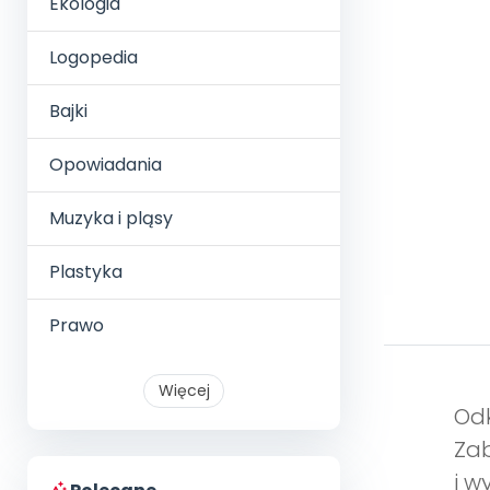
Ekologia
Logopedia
Bajki
Opowiadania
Muzyka i pląsy
Plastyka
Prawo
Więcej
Odk
Zab
i w