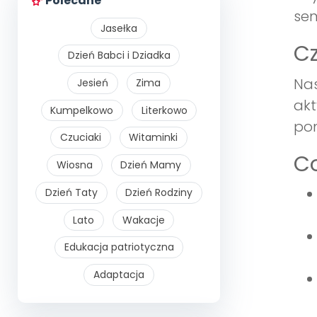
Polecane
se
Jasełka
Cz
Dzień Babci i Dziadka
Nas
Jesień
Zima
akt
Kumpelkowo
Literkowo
pom
Czuciaki
Witaminki
Co
Wiosna
Dzień Mamy
Dzień Taty
Dzień Rodziny
Lato
Wakacje
Edukacja patriotyczna
Adaptacja