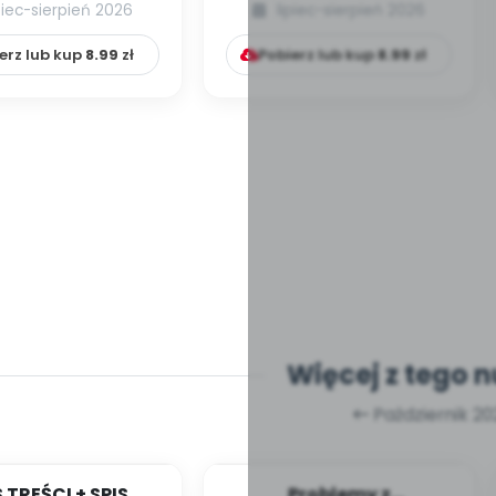
przyjaciele
piec-sierpień 2026
lipiec-sierpień 2026
erz lub kup
8.99
zł
Pobierz lub kup
8.99
zł
Więcej z tego 
Październik 2
S TREŚCI + SPIS
Problemy z