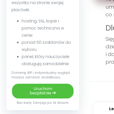
wszystko na stronie swojej
umi
placówki.
co 
hosting, SSL, kopie i
Dl
pomoc techniczna w
cenie
Się
ponad 50 szablonów do
dzi
wyboru
i d
panel, który nauczyciele
pra
obsługują samodzielnie
Domenę, BIP i indywidualny wygląd
możesz zamówić dodatkowo.
Uruchom
bezpłatnie
Bez karty. Decyzja po 14 dniach.
Le