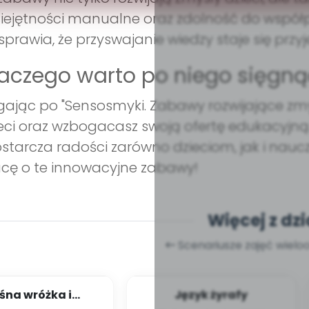
ejętności manualne oraz zdolność do współpr
sprawia, że przyswajanie wiedzy staje się przy
aczego warto po niego sięgną
gając po "Sensosmyki. Zabawy rozwijające zmysł
eci oraz wzbogacasz swoją ofertę edukacyjną. 
ostarcza radości zarówno dzieciom, jak i nauc
cę o te innowacyjne zabawy!
Więcej z dzi
Scenariusze zajęć wiel
śna wróżka i
Język żyrafy