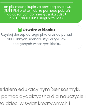
Ten plik można kupić za pomocą przelewu
(
8.99
PLN brutto) lub za pomocą pobrań
dołączanych do miesięcznika BLIŻEJ
PRZEDSZKOLA lub usługi bliżej MAX.
Otwórz w kiosku
Uzyskaj dostęp do tego pliku oraz do ponad
2000 innych scenariuszy i artykułów
dostępnych w naszym kiosku.
eriałem edukacyjnym "Sensosmyki.
ła pomoc dydaktyczna dla nauczycieli
 dzieci w świat kreatywnych i