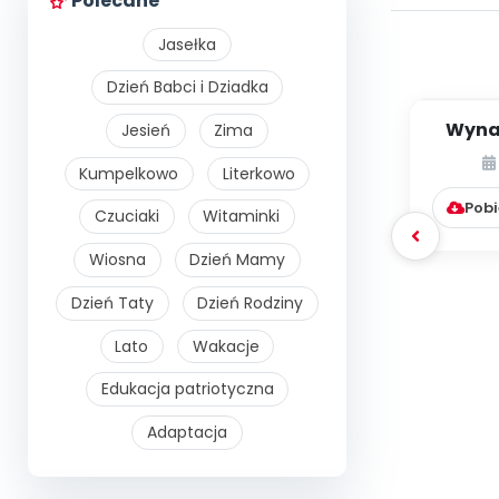
Polecane
Jasełka
Dzień Babci i Dziadka
Wynal
Jesień
Zima
Kumpelkowo
Literkowo
Pobi
Czuciaki
Witaminki
Wiosna
Dzień Mamy
Dzień Taty
Dzień Rodziny
Lato
Wakacje
Edukacja patriotyczna
Adaptacja