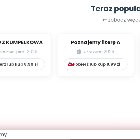
Teraz popul
zobacz więce
 Z KUMPELKOWA
Poznajemy literę A
piec-sierpień 2026
czerwiec 2026
erz lub kup
8.99
zł
Pobierz lub kup
8.99
zł