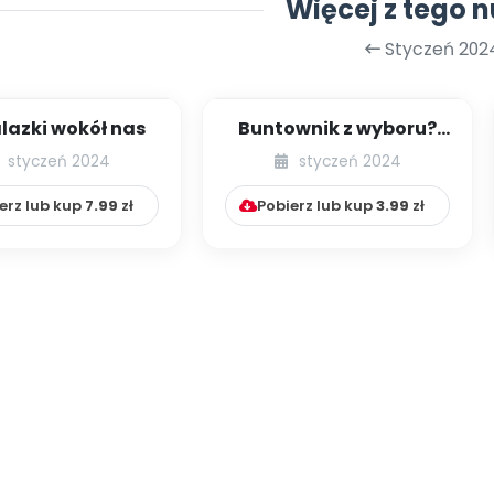
Więcej z tego 
Styczeń 202
azki wokół nas
Buntownik z wyboru?
Dziecko, które zawsze
styczeń 2024
styczeń 2024
jest na nie
erz lub kup
7.99
zł
Pobierz lub kup
3.99
zł