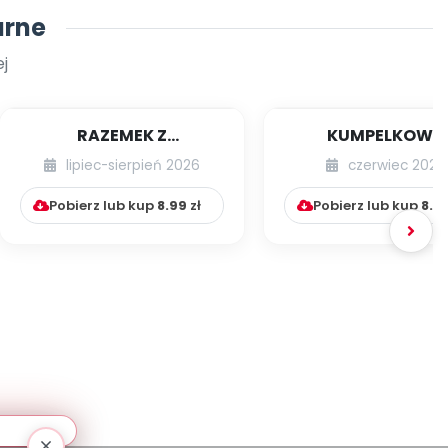
arne
j
RAZEMEK Z
KUMPELKOWO
KUMPELKOWA
lipiec-sierpień 2026
czerwiec 2026
Pobierz lub kup
8.99
zł
Pobierz lub kup
8.9