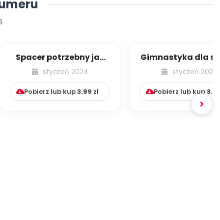
numeru
4
Spacer potrzebny jak
Gimnastyka dla s
powietrze
[cz. 6]
styczeń 2024
styczeń 2024
Pobierz lub kup
3.99
zł
Pobierz lub kup
3.9