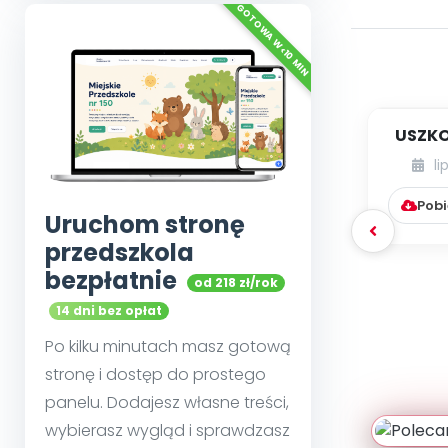
USZKO
li
Pobi
Uruchom stronę
przedszkola
bezpłatnie
od 218 zł/rok
14 dni bez opłat
Po kilku minutach masz gotową
stronę i dostęp do prostego
panelu. Dodajesz własne treści,
wybierasz wygląd i sprawdzasz