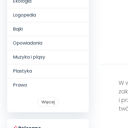
Ekologia
Logopedia
Bajki
Opowiadania
Muzyka i pląsy
Plastyka
W w
Prawo
zak
i p
Więcej
twó