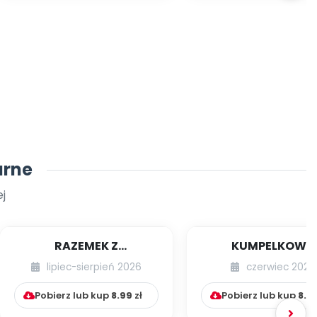
arne
j
RAZEMEK Z
KUMPELKOWO
KUMPELKOWA
lipiec-sierpień 2026
czerwiec 2026
Pobierz lub kup
8.99
zł
Pobierz lub kup
8.9