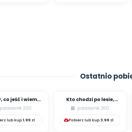
Ostatnio pobi
 co jeść i wiemy,
Kto chodzi po lesie,
eść (scenariusz
grzybów kosz
październik 2012
październik 2012
zajęć)...
przyniesie (scenarius...
erz lub kup
1.99
zł
Pobierz lub kup
3.99
zł