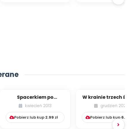
erane
Spacerkiem po
W krainie trzech ś
Krakowie (inscenizacja
kwiecień 2013
grudzień 2020
muzyczno-ruchowa)
Pobierz lub kup
2.99
zł
Pobierz lub kup
6.9