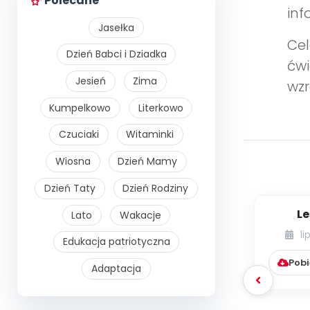
Polecane
inf
Jasełka
Cel
Dzień Babci i Dziadka
ćwi
Jesień
Zima
wzr
Kumpelkowo
Literkowo
Czuciaki
Witaminki
Wiosna
Dzień Mamy
Dzień Taty
Dzień Rodziny
Le
Lato
Wakacje
li
Edukacja patriotyczna
Pobi
Adaptacja