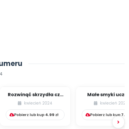
numeru
4
Rozwinąć skrzydła czy
Małe smyki uczą 
obrosnąć w piórka? Jak
muzyki i matemat
kwiecień 2024
kwiecień 2024
pochwały w...
Zakodowane ins.
Pobierz lub kup
4.99
zł
Pobierz lub kup
7.9