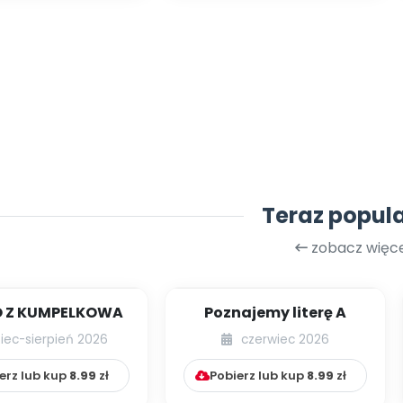
Teraz popul
zobacz więce
 Z KUMPELKOWA
Poznajemy literę A
piec-sierpień 2026
czerwiec 2026
erz lub kup
8.99
zł
Pobierz lub kup
8.99
zł