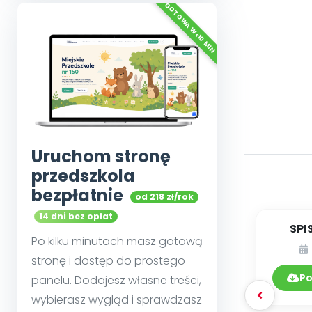
Uruchom stronę
przedszkola
bezpłatnie
od 218 zł/rok
14 dni bez opłat
SPI
Po kilku minutach masz gotową
DY
stronę i dostęp do prostego
Po
panelu. Dodajesz własne treści,
wybierasz wygląd i sprawdzasz