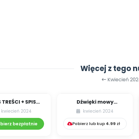
Więcej z tego 
Kwiecień 202
S TREŚCI + SPIS
Dźwięki mowy
POMOCY
przedszkolaków.
kwiecień 2024
kwiecień 2024
DAKTYCZNYCH
Profilaktyka wad
04.271/2024
wymowy w ...
bierz bezpłatnie
Pobierz lub kup
4.99
zł