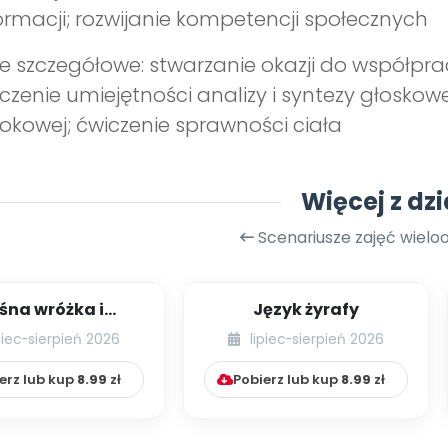
ormacji; rozwijanie kompetencji społecznych
e szczegółowe: stwarzanie okazji do współprac
czenie umiejętności analizy i syntezy głosko
okowej; ćwiczenie sprawności ciała
Więcej z dzi
Scenariusze zajęć wiel
śna wróżka i
Język żyrafy
przyjaciele
piec-sierpień 2026
lipiec-sierpień 2026
erz lub kup
8.99
zł
Pobierz lub kup
8.99
zł