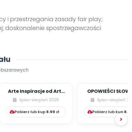
y i przestrzegania zasady fair play;
wej; doskonalenie spostrzegawczości
ału
oobszarowych
Arte Inspiracje od Art-
OPOWIEŚCI SŁOW
Teacherka [cz. 1]
RUCHOWE NA CAŁY
lipiec-sierpień 2026
lipiec-sierpień 2
Pobierz lub kup
8.99
zł
Pobierz lub kup
8.9