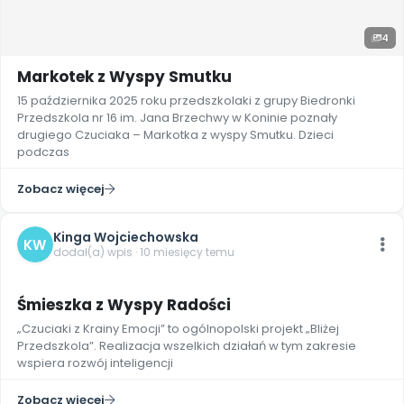
4
Markotek z Wyspy Smutku
15 października 2025 roku przedszkolaki z grupy Biedronki
Przedszkola nr 16 im. Jana Brzechwy w Koninie poznały
drugiego Czuciaka – Markotka z wyspy Smutku. Dzieci
podczas
Zobacz więcej
Kinga Wojciechowska
KW
dodał(a) wpis · 10 miesięcy temu
4
Śmieszka z Wyspy Radości
„Czuciaki z Krainy Emocji” to ogólnopolski projekt „Bliżej
Przedszkola”. Realizacja wszelkich działań w tym zakresie
wspiera rozwój inteligencji
Zobacz więcej