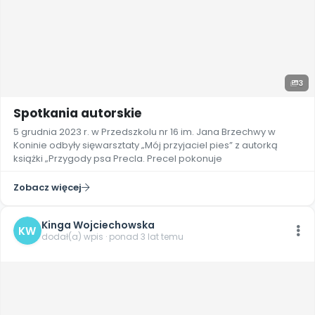
3
Spotkania autorskie
5 grudnia 2023 r. w Przedszkolu nr 16 im. Jana Brzechwy w
Koninie odbyły sięwarsztaty „Mój przyjaciel pies” z autorką
książki „Przygody psa Precla. Precel pokonuje
Zobacz więcej
Kinga Wojciechowska
KW
dodał(a) wpis · ponad 3 lat temu