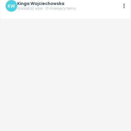
Kinga Wojciechowska
KW
dodał(a) wpis · 10 miesięcy temu