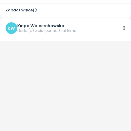
Zobacz więcej
Kinga Wojciechowska
KW
dodał(a) wpis · ponad 3 lat temu