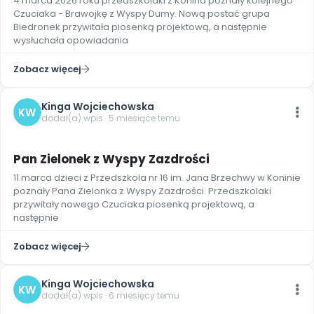
4 marca 2026 roku przedszkolaki z Konina poznały kolejnego
Czuciaka - Brawojkę z Wyspy Dumy. Nową postać grupa
Biedronek przywitała piosenką projektową, a następnie
wysłuchała opowiadania
Zobacz więcej
Kinga Wojciechowska
KW
dodał(a) wpis · 5 miesiące temu
5
Pan Zielonek z Wyspy Zazdrości
11 marca dzieci z Przedszkola nr 16 im. Jana Brzechwy w Koninie
poznały Pana Zielonka z Wyspy Zazdrości. Przedszkolaki
przywitały nowego Czuciaka piosenką projektową, a
następnie
Zobacz więcej
Kinga Wojciechowska
KW
dodał(a) wpis · 6 miesięcy temu