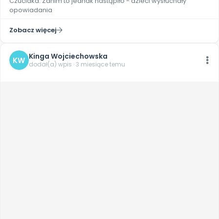
Czuciaka. Zanim to jednak nastąpiło - dzieci wysłuchały
opowiadania
Zobacz więcej
Kinga Wojciechowska
KW
dodał(a) wpis · 3 miesiące temu