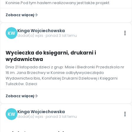
Koninie.Pod tym hasłem realizowany jest także projekt
Zobacz więcej
Kinga Wojciechowska
KW
dodał(a) wpis · ponad 3 lat temu
5
Wycieczka do księgarni, drukarni i
wydawnictwa
Dnia 21 listopada dzieci z grup: Misie i Biedronki Przedszkola nr
16 im. Jana Brzechwy w Koninie odbyływycieczkędo
Wydawnictwa Ibis, Konińskiej Drukarni Dziełowej i Księgarni
Tuliszków. Dzieci
Zobacz więcej
Kinga Wojciechowska
KW
dodał(a) wpis · ponad 3 lat temu
2