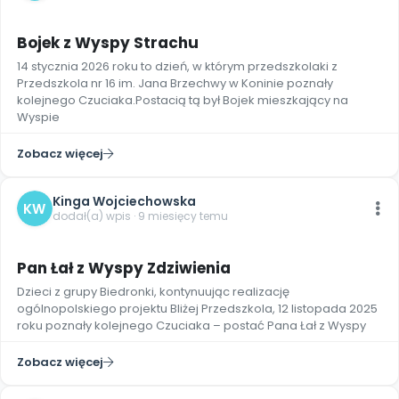
7
Bojek z Wyspy Strachu
14 stycznia 2026 roku to dzień, w którym przedszkolaki z
Przedszkola nr 16 im. Jana Brzechwy w Koninie poznały
kolejnego Czuciaka.Postacią tą był Bojek mieszkający na
Wyspie
Zobacz więcej
Kinga Wojciechowska
KW
dodał(a) wpis · 9 miesięcy temu
7
Pan Łał z Wyspy Zdziwienia
Dzieci z grupy Biedronki, kontynuując realizację
ogólnopolskiego projektu Bliżej Przedszkola, 12 listopada 2025
roku poznały kolejnego Czuciaka – postać Pana Łał z Wyspy
Zobacz więcej