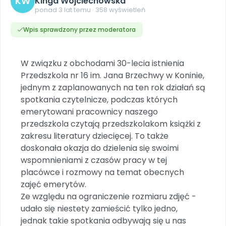
KW
Kinga Wojciechowska
DO POBRANIA
E-wydania miesięcznika
Wygrywaj nagrody
Szkolenia w Twojej placówce
ponad 3 lat temu · 358 wyświetleń
Dookoła Polski
INNE
SOCIAL MEDIA
Scenariusze i artykuły
Miesięczniki
Poznajemy regiony
Konferencje
Materiały z miesięcznika
Aktualne oraz archiwalne numery
Wpis sprawdzony przez moderatora
Ebooki
Facebook
Spotkania na dużą skalę
Sensosmyki
Nasze interaktywne ebooki
Aktualności
Pomoce dydaktyczne
Ebooki
Patronat BLIŻEJ PRZEDSZKOLA
Pakiet szkoleń
Multimedia i pliki
Materiały w formie cyfrowej
W związku z obchodami 30-lecia istnienia
Strona WWW dla przedszkola
Instagram
Kompleksowe programy szkoleniowe
Literkowo
Przedszkola nr 16 im. Jana Brzechwy w Koninie,
Gotowa w mniej niż 10 min • 14 dni bez opłat
Zobacz nas na Instagramie
Plany tygodniowe
Wszystko dla przedszkoli
Nauka liter i głosek
jednym z zaplanowanych na ten rok działań są
Praca wychowawcza
Zamówienia hurtowe
POLECAMY
TikTok
spotkania czytelnicze, podczas których
∞
Pakiet bliżej MAX
Sprintem do maratonu
Zobacz nas na TikToku
emerytowani pracownicy naszego
Bliżejprzedszkolne zestawy
Akademia Muzyki i Ruchu
Ruch i motywacja
NA SKRÓTY
Zestawy do pobrania
Szkolenia muzyczne
przedszkola czytają przedszkolakom książki z
YouTube
Bliżej Pieska
zakresu literatury dziecięcej. To także
Letnia wyprzedaż
Filmy edukacyjne
Pomoc zwierzętom
Promocje w sklepie
doskonała okazja do dzielenia się swoimi
POLECAMY
wspomnieniami z czasów pracy w tej
Książka (dla) Przedszkolaka
Wybierz prezent
Nowości
placówce i rozmowy na temat obecnych
Promowanie czytelnictwa
Przy zamówieniu prenumeraty
zajęć emerytów.
Zapowiedzi
Ze względu na ograniczenie rozmiaru zdjęć -
Zaplanuj rok przedszkolny
Materiały na nowy rok
udało się niestety zamieścić tylko jedno,
Polecamy
jednak takie spotkania odbywają się u nas