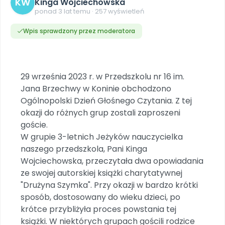
KW
Dookoła Polski
Kinga Wojciechowska
INNE
SOCIAL MEDIA
Scenariusze i artykuły
Miesięczniki
Poznajemy regiony
ponad 3 lat temu · 257 wyświetleń
Konferencje
Materiały z miesięcznika
Aktualne oraz archiwalne numery
Ebooki
Facebook
Spotkania na dużą skalę
Wpis sprawdzony przez moderatora
Sensosmyki
Nasze interaktywne ebooki
Aktualności
Pomoce dydaktyczne
Ebooki
Patronat BLIŻEJ PRZEDSZKOLA
Pakiet szkoleń
Multimedia i pliki
Materiały w formie cyfrowej
Strona WWW dla przedszkola
Instagram
Kompleksowe programy szkoleniowe
Literkowo
Gotowa w mniej niż 10 min • 14 dni bez opłat
Zobacz nas na Instagramie
Plany tygodniowe
Wszystko dla przedszkoli
Nauka liter i głosek
29 września 2023 r. w Przedszkolu nr 16 im.
Praca wychowawcza
Zamówienia hurtowe
POLECAMY
TikTok
Jana Brzechwy w Koninie obchodzono
∞
Pakiet bliżej MAX
Sprintem do maratonu
Zobacz nas na TikToku
Ogólnopolski Dzień Głośnego Czytania. Z tej
Bliżejprzedszkolne zestawy
Akademia Muzyki i Ruchu
Ruch i motywacja
NA SKRÓTY
Zestawy do pobrania
Szkolenia muzyczne
okazji do różnych grup zostali zaproszeni
YouTube
Bliżej Pieska
goście.
Letnia wyprzedaż
Filmy edukacyjne
Pomoc zwierzętom
Promocje w sklepie
W grupie 3-letnich Jeżyków nauczycielka
POLECAMY
naszego przedszkola, Pani Kinga
Książka (dla) Przedszkolaka
Wybierz prezent
Nowości
Wojciechowska, przeczytała dwa opowiadania
Promowanie czytelnictwa
Przy zamówieniu prenumeraty
ze swojej autorskiej książki charytatywnej
Zapowiedzi
"Drużyna Szymka". Przy okazji w bardzo krótki
Zaplanuj rok przedszkolny
Materiały na nowy rok
sposób, dostosowany do wieku dzieci, po
Polecamy
krótce przybliżyła proces powstania tej
Archiwalne numery
książki. W niektórych grupach gościli rodzice