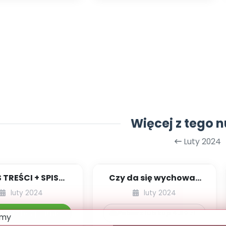
Więcej z tego 
Luty 2024
S TREŚCI + SPIS
Czy da się wychować
POMOCY
dziecko bez kar i
luty 2024
luty 2024
DAKTYCZNYCH
nagród?
2.269/2024
bierz bezpłatnie
Pobierz lub kup
4.99
zł