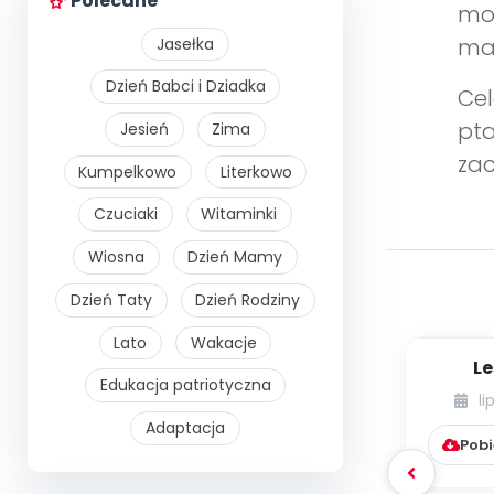
Polecane
mot
mał
Jasełka
Dzień Babci i Dziadka
Cel
pta
Jesień
Zima
zac
Kumpelkowo
Literkowo
Czuciaki
Witaminki
Wiosna
Dzień Mamy
Dzień Taty
Dzień Rodziny
Lato
Wakacje
Le
Edukacja patriotyczna
li
Adaptacja
Pobi