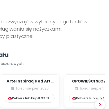
wania zwyczajów wybranych gatunków
ługiwania się nożyczkami;
y plastycznej
ału
oobszarowych
Arte Inspiracje od Art-
OPOWIEŚCI SŁOW
Teacherka [cz. 1]
RUCHOWE NA CAŁY
lipiec-sierpień 2026
lipiec-sierpień 2
Pobierz lub kup
8.99
zł
Pobierz lub kup
8.9