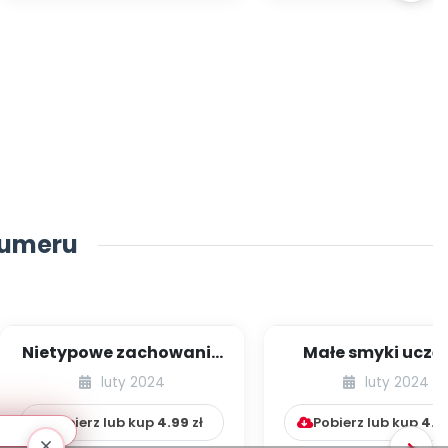
numeru
Nietypowe zachowania
Małe smyki uczą 
u dziecka – czy to
muzyki i matema
luty 2024
luty 2024
powód do niepok...
Pobierz lub kup
4.99
zł
Pobierz lub kup
4.9