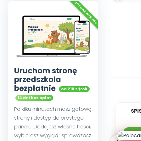
Uruchom stronę
przedszkola
bezpłatnie
od 218 zł/rok
14 dni bez opłat
Po kilku minutach masz gotową
SPI
stronę i dostęp do prostego
DY
panelu. Dodajesz własne treści,
0
Po
wybierasz wygląd i sprawdzasz