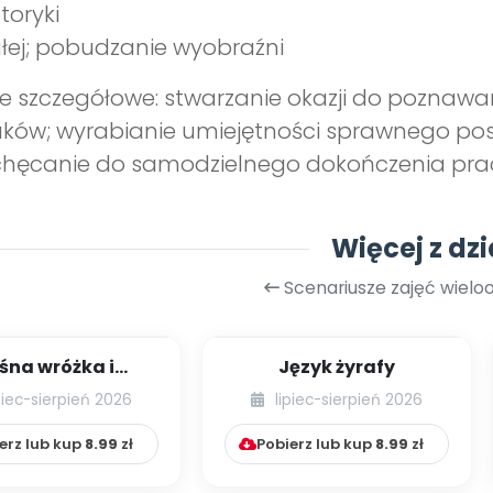
oryki
ej; pobudzanie wyobraźni
e szczegółowe: stwarzanie okazji do pozna
ków; wyrabianie umiejętności sprawnego pos
hęcanie do samodzielnego dokończenia prac
Więcej z dzi
Scenariusze zajęć wiel
śna wróżka i
Język żyrafy
przyjaciele
piec-sierpień 2026
lipiec-sierpień 2026
erz lub kup
8.99
zł
Pobierz lub kup
8.99
zł