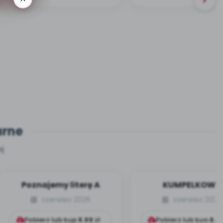
arne
j
Poznajemy literę A
KUMPELKOWO
czerwiec 2026
czerwiec 2026
Pobierz lub kup
8.99
zł
Pobierz lub kup
8.9