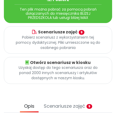
Archiwalne numery
Promocje
Ten plik można pobrać za pomocą pobrań
dołączanych do miesięcznika BLIŻEJ
Pomoc
PRZEDSZKOLA lub usługi bliżej MAX
Scenariusze zajęć
9
Pobierz scenariusz z wykorzystaniem tej
pomocy dydaktycznej. Pliki umieszczone są do
osobnego pobrania
Otwórz scenariusz w kiosku
Uzyskaj dostęp do tego scenariusza oraz do
ponad 2000 innych scenariuszy i artykułów
dostępnych w naszym kiosku.
Opis
Scenariusze zajęć
9