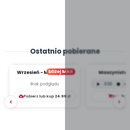
Ostatnio pobierane
bliżej MAX
Wrzesień - MIESIĘCZNY
Maszynista 
PLAN PRACY
wersja wokal
Brak podglądu
WYCHOWAWCZO –
mp3)
DYDAKTYC...
Pobierz lub kup
24.99
zł
Kup
9.9