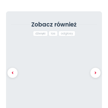
Zobacz również
dźwięki
las
odgłosy