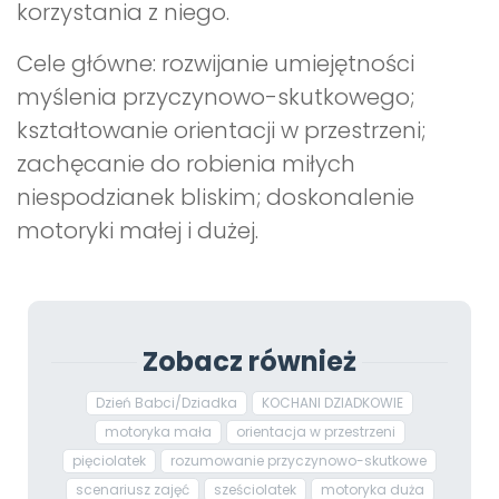
korzystania z niego.
Cele główne: rozwijanie umiejętności
myślenia przyczynowo-skutkowego;
kształtowanie orientacji w przestrzeni;
zachęcanie do robienia miłych
niespodzianek bliskim; doskonalenie
motoryki małej i dużej.
Zobacz również
Dzień Babci/Dziadka
KOCHANI DZIADKOWIE
motoryka mała
orientacja w przestrzeni
pięciolatek
rozumowanie przyczynowo-skutkowe
scenariusz zajęć
sześciolatek
motoryka duża