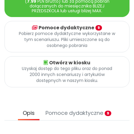
(
7.99
PLN brutto) lub za pomocą pobrań
Archiwalne numery
dołączanych do miesięcznika BLIŻEJ
Promocje
PRZEDSZKOLA lub usługi bliżej MAX.
Pomoc
Pomoce dydaktyczne
9
Pobierz pomoce dydaktyczne wykorzystane w
tym scenariuszu. Pliki umieszczone są do
osobnego pobrania
Otwórz w kiosku
Uzyskaj dostęp do tego pliku oraz do ponad
2000 innych scenariuszy i artykułów
dostępnych w naszym kiosku.
Opis
Pomoce dydaktyczne
9