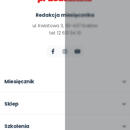
Redakcja miesięcznika
ul. Kwiatowa 3, 30-437 Kraków
tel: 12 631 04 10
Miesięcznik
O miesięczniku
W numerze
Sklep
Scenariusze i artykuły
Pełna oferta
Pomoce dydaktyczne
Moje zakupy
Szkolenia