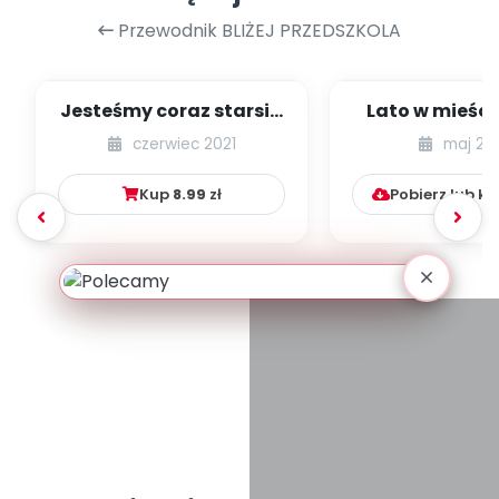
Przewodnik BLIŻEJ PRZEDSZKOLA
Jesteśmy coraz starsi -
Lato w mieście
zestaw
dzieci młods
czerwiec 2021
maj 20
numer 1
Kup
8.99
zł
Pobierz lub k