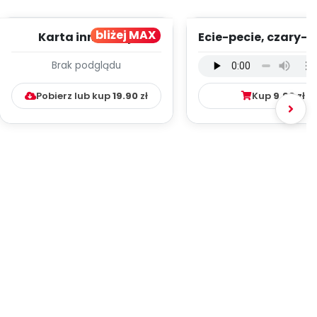
bliżej MAX
Karta innowacji
Ecie-pecie, czary-m
pedagogicznej -
wersja wokalna (
Brak podglądu
Kumpelkowo
mp3)
Pobierz lub kup
19.90
zł
Kup
9.99
zł