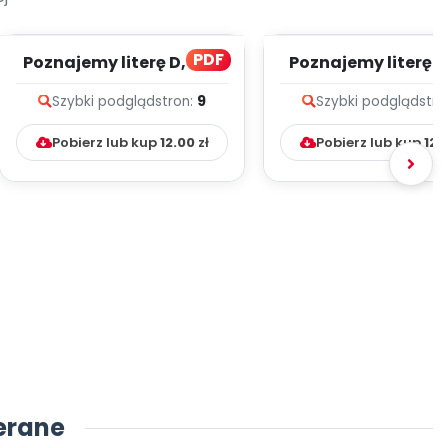
PDF
Poznajemy literę D, cz. 1
Poznajemy literę E, 
(PD)
(PD)
Szybki podgląd
stron:
9
Szybki podgląd
stro
Pobierz lub kup
12.00
zł
Pobierz lub kup
12.
erane