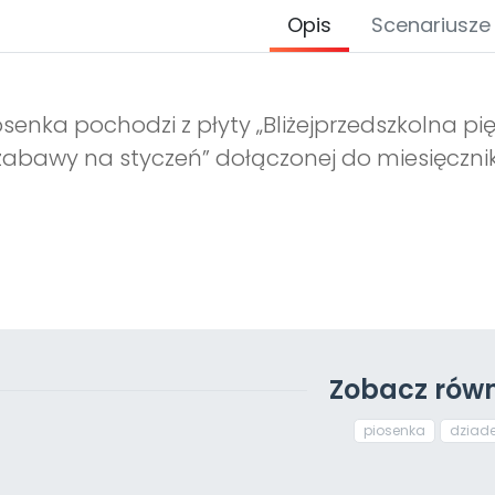
Opis
Scenariusze
osenka pochodzi z płyty „Bliżejprzedszkolna pię
zabawy na styczeń” dołączonej do miesięcznika
Zobacz równ
piosenka
dziad