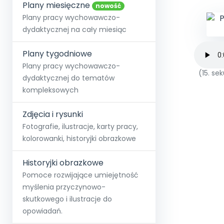
online lub stacjonarnie.
Plany miesięczne
Szko
Film
Wygr
nowość
Społeczność
Strona główna
Poznaj pakiet MAX
Wszystkie projekty
Skontaktuj się
Wit
Plany pracy wychowawczo-
O miesięczniku
O Akademii
+48 12 631 04 10
Zdro
dydaktycznej na cały miesiąc
Zam
Kio
kontakt@blizejprzedszkola.pl
Szko
E-wy
Doo
Plany tygodniowe
Pozn
Plany pracy wychowawczo-
(15. s
dydaktycznej do tematów
Akredyt
Wydanie l
∞
Pakiet 
Dodaj wpis
Sen
kompleksowych
Akademia Edu
Pełen dostęp
Zob
Testuj przez 7 dni
Patr
Strefy, k
przedłużenie a
NP.5470.4.20
Zdjęcia i rysunki
Zam
Zob
Fotografie, ilustracje, karty pracy,
kolorowanki, historyjki obrazkowe
Historyjki obrazkowe
Pomoce rozwijające umiejętność
myślenia przyczynowo-
skutkowego i ilustracje do
opowiadań.