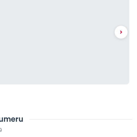
numeru
9