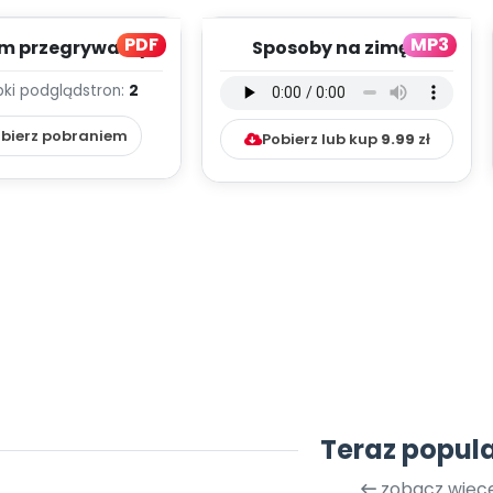
PDF
MP3
m przegrywamy,
Sposoby na zimę -
ę nie obrażamy!
wersja instrumentalna
bki podgląd
stron:
2
(PD)
(PD, mp3)
bierz pobraniem
Pobierz lub kup
9.99
zł
Teraz popul
zobacz więce