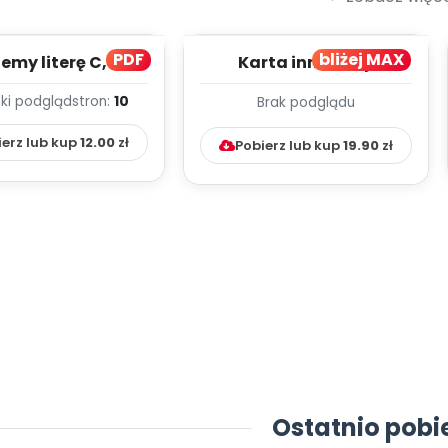
PDF
bliżej MAX
my literę C, cz. 1
Karta innowacji
(PD)
pedagogicznej -
ki podgląd
stron:
10
Brak podglądu
Kumpelkowo
ierz lub kup
12.00
zł
Pobierz lub kup
19.90
zł
Ostatnio pobi