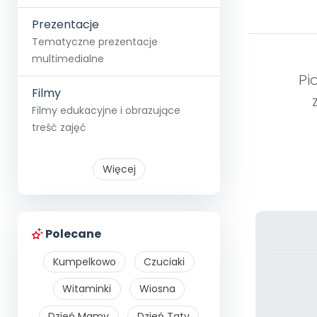
Prezentacje
Tematyczne prezentacje
multimedialne
Pi
Filmy
Filmy edukacyjne i obrazujące
treść zajęć
Więcej
Polecane
Kumpelkowo
Czuciaki
Witaminki
Wiosna
Dzień Mamy
Dzień Taty