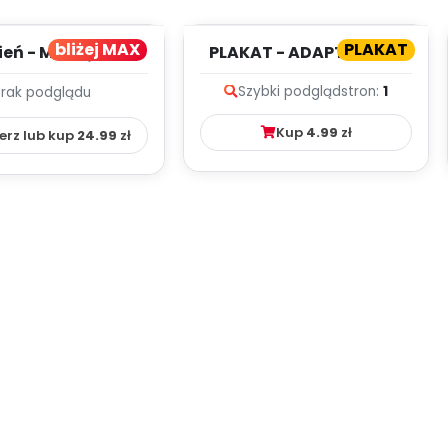
bliżej MAX
PLAKAT
ień - MIESIĘCZNY
PLAKAT - ADAPTACJA -
PLAN PRACY
PORADNIK DLA RODZICA
Szybki podgląd
stron:
1
Brak podglądu
HOWAWCZO –
YDAKTYC...
Kup
4.99
zł
erz lub kup
24.99
zł