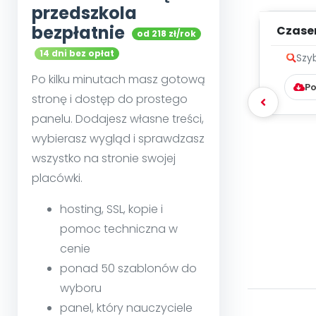
przedszkola
bezpłatnie
Czase
od 218 zł/rok
ale si
14 dni bez opłat
Szy
Po kilku minutach masz gotową
Po
stronę i dostęp do prostego
panelu. Dodajesz własne treści,
wybierasz wygląd i sprawdzasz
wszystko na stronie swojej
placówki.
hosting, SSL, kopie i
pomoc techniczna w
cenie
ponad 50 szablonów do
wyboru
panel, który nauczyciele