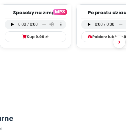
MP3
Sposoby na zimę -
Po prostu dziade
wersja wokalna (PD,
wersja instrument
mp3)
(PD, mp3)
Kup
9.99
zł
Pobierz lub kup
9.
arne
j