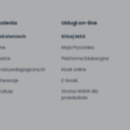
kolenia
Usługi on-line
zkoleniach
bliżej MAX
ine
Moja Płytoteka
arte
Platforma Edukacyjna
 rad pedagogicznych
Kiosk online
ferencje
E-booki
Strona WWW dla
 FORUM
przedszkola