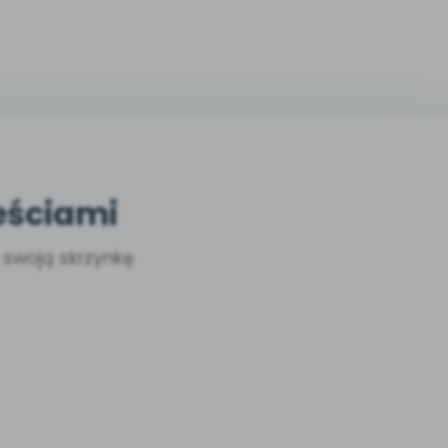
eściami
a swoją skrzynkę