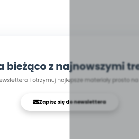
a bieżąco z najnowszymi tr
ewslettera i otrzymuj najlepsze materiały prosto n
Zapisz się do newslettera