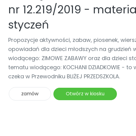
online lub stacjonarnie.
Szko
Film
Wygr
nr 12.219/2019 - materi
Społeczność
Strona główna
Poznaj pakiet MAX
Wszystkie projekty
Skontaktuj się
Wit
O miesięczniku
O Akademii
+48 12 631 04 10
Zdro
Zam
Kio
styczeń
kontakt@blizejprzedszkola.pl
Szko
E-wy
Doo
Pozn
Propozycje aktywności, zabaw, piosenek, wiersz
Akredyt
opowiadań dla dzieci młodszych na grudzień 
Wydanie l
∞
Pakiet 
Dodaj wpis
Sen
Akademia Edu
Pełen dostęp
wiodącego: ZIMOWE ZABAWY oraz dla dzieci st
Zob
Testuj przez 7 dni
Patr
Strefy, k
przedłużenie a
tematu wiodącego: KOCHANI DZIADKOWIE - to 
NP.5470.4.20
Zam
Zob
czeka w Przewodniku BLIŻEJ PRZEDSZKOLA.
zamów
Otwórz w kiosku