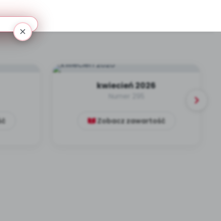
kwiecień 2026
Numer 295
ść
Zobacz zawartość