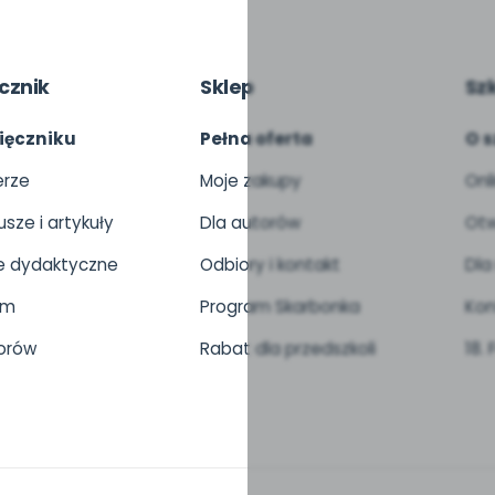
cznik
Sklep
Sz
ięczniku
Pełna oferta
O s
rze
Moje zakupy
Onl
usze i artykuły
Dla autorów
Otw
 dydaktyczne
Odbiory i kontakt
Dla
um
Program Skarbonka
Kon
orów
Rabat dla przedszkoli
18.