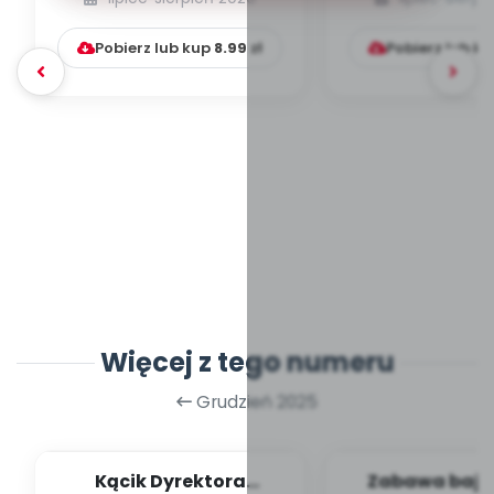
Pobierz lub kup
8.99
zł
Pobierz lub k
Więcej z tego numeru
Grudzień 2025
Kącik Dyrektora
Zabawa bajką