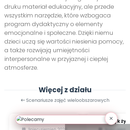
druku materiał edukacyjny, ale przede
wszystkim narzędzie, które wzbogaca
program dydaktyczny o elementy
emocjonalne i społeczne. Dzięki niemu
dzieci uczą się wartości niesienia pomocy,
a także rozwijają umiejętności
interpersonalne w przyjaznej i ciepłej
atmosferze.
Więcej z działu
Scenariusze zajęć wieloobszarowych
Leśna wróżka i
Język żyr
przyjaciele
lipiec-sierpień 2026
lipiec-sierp