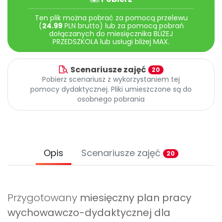
Archiwalne numery
Promocje
Ten plik można pobrać za pomocą przelewu
(
24.99
PLN brutto) lub za pomocą pobrań
Pomoc
dołączanych do miesięcznika BLIŻEJ
PRZEDSZKOLA lub usługi bliżej MAX.
Scenariusze zajęć
20
Pobierz scenariusz z wykorzystaniem tej
pomocy dydaktycznej. Pliki umieszczone są do
osobnego pobrania
Opis
Scenariusze zajęć
20
Przygotowany
miesięczny plan pracy
wychowawczo-dydaktycznej dla