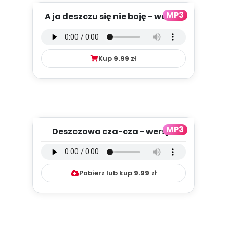
MP3
A ja deszczu się nie boję - wersja
wokalna (PD, mp3)
Kup
9.99
zł
MP3
Deszczowa cza-cza - wersja
instrumentalna (PD, mp3)
Pobierz lub kup
9.99
zł