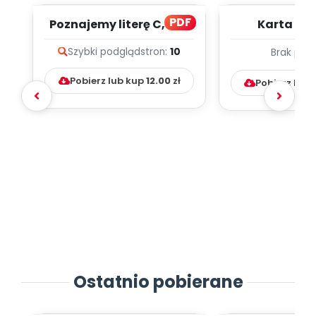
PDF
Poznajemy literę C, cz. 1
Karta inn
(PD)
pedagogic
Szybki podgląd
stron:
10
Brak pod
Kumpel
Pobierz lub kup
12.00
zł
Pobierz lub
Ostatnio pobierane