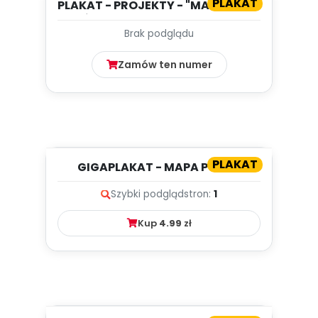
PLAKAT
PLAKAT - PROJEKTY - "MAŁY MIŚ W
ŚWIECIE WIELKIEJ LITERA...
Brak podglądu
Zamów ten numer
PLAKAT
GIGAPLAKAT - MAPA POLSKI
Szybki podgląd
stron:
1
Kup
4.99
zł