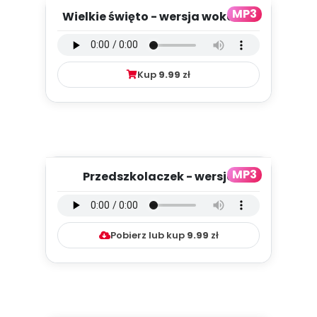
MP3
Wielkie święto - wersja wokalna
(PD, mp3)
Kup
9.99
zł
MP3
Przedszkolaczek - wersja
instrumentalna (PD, mp3)
Pobierz lub kup
9.99
zł