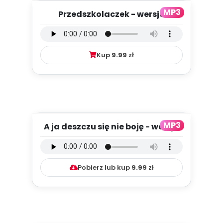
MP3
Przedszkolaczek - wersja
wokalna (PD, mp3)
Kup
9.99
zł
MP3
A ja deszczu się nie boję - wersja
instrumentalna (PD, ...
Pobierz lub kup
9.99
zł