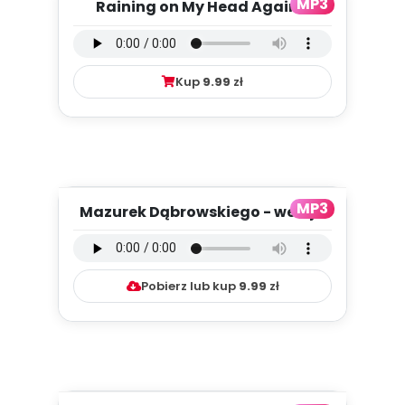
MP3
Raining on My Head Again -
piosenka (PD, mp3)
Kup
9.99
zł
MP3
Mazurek Dąbrowskiego - wersja
instrumentalna (PD, mp3)...
Pobierz lub kup
9.99
zł