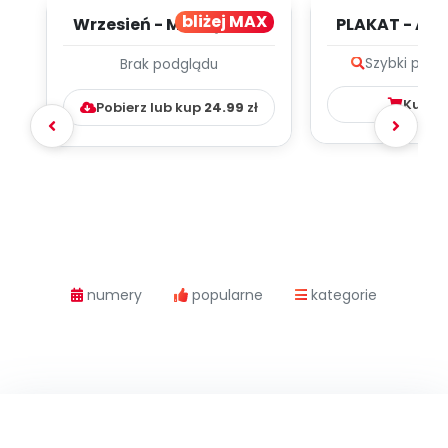
bliżej MAX
Wrzesień - MIESIĘCZNY
PLAKAT - AD
PLAN PRACY
PORADNIK DL
Szybki podg
Brak podglądu
WYCHOWAWCZO –
DYDAKTYC...
Kup
4
Pobierz lub kup
24.99
zł
numery
popularne
kategorie