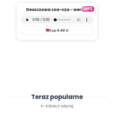
MP3
Deszczowa cza-cza - wersja
wokalna (PD, mp3)
Kup
9.99
zł
Teraz popularne
zobacz więcej