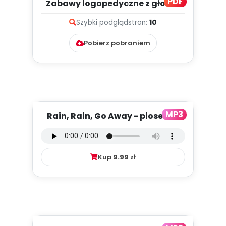
PDF
Zabawy logopedyczne z głoską
„l” (PD)
Szybki podgląd
stron:
10
Pobierz pobraniem
MP3
Rain, Rain, Go Away - piosenka
(PD, mp3)
Kup
9.99
zł