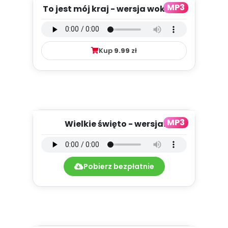
MP3
To jest mój kraj - wersja wokalna
(PD, mp3)
Kup
9.99
zł
MP3
Wielkie święto - wersja
instrumentalna (PD, mp3)
Pobierz bezpłatnie