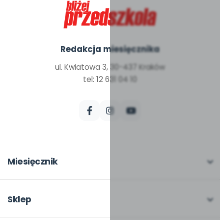
Redakcja miesięcznika
ul. Kwiatowa 3, 30-437 Kraków
tel: 12 631 04 10
Miesięcznik
O miesięczniku
W numerze
Sklep
Scenariusze i artykuły
Pełna oferta