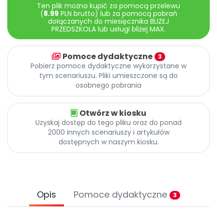
Archiwalne numery
Ten plik można kupić za pomocą przelewu
(
8.99
PLN brutto) lub za pomocą pobrań
Promocje
dołączanych do miesięcznika BLIŻEJ
Pomoc
PRZEDSZKOLA lub usługi bliżej MAX.
Pomoce dydaktyczne
3
Pobierz pomoce dydaktyczne wykorzystane w
tym scenariuszu. Pliki umieszczone są do
osobnego pobrania
Otwórz w kiosku
Uzyskaj dostęp do tego pliku oraz do ponad
2000 innych scenariuszy i artykułów
dostępnych w naszym kiosku.
Opis
Pomoce dydaktyczne
3