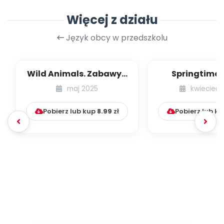
Więcej z działu
Język obcy w przedszkolu
Wild Animals. Zabawy z
Springtime 
językiem angielskim na
Zabawy z ję
maj 2025
kwiecień 
czerwiec...
angielskim 
Pobierz lub kup
8.99
zł
Pobierz lub k