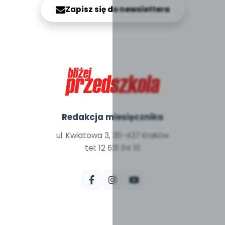
Zapisz się do newslettera
Redakcja miesięcznika
ul. Kwiatowa 3, 30-437 Kraków
tel: 12 631 04 10