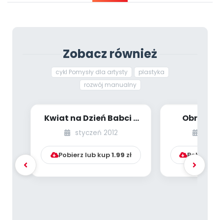
Archiwalne numery
Promocje
Pomoc
Zobacz również
cykl Pomysły dla artysty
plastyka
rozwój manualny
Kwiat na Dzień Babci •
Obrazek 
Bałwanek
(zabawy p
styczeń 2012
grud
Pobierz lub kup
1.99
zł
Pobierz l