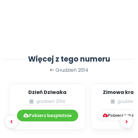
Więcej z tego numeru
Grudzień 2014
Dzień Dziwaka
Zimowa kraina
[plastyka na c
grudzień 2014
grudzień 
Pobierz bezpłatnie
Pobierz lub k