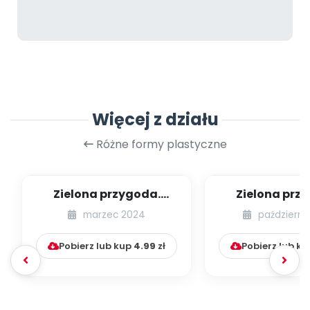
Więcej z działu
Różne formy plastyczne
Zielona przygoda.
Zielona prz
Wiosenny medal
Recyklingowa 
marzec 2024
październi
sensoryc
Pobierz lub kup
4.99
zł
Pobierz lub k