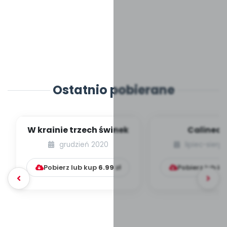
Ostatnio pobierane
W krainie trzech świnek
Calinecz
grudzień 2020
lipiec-sierp
Pobierz lub kup
6.99
zł
Pobierz lub k