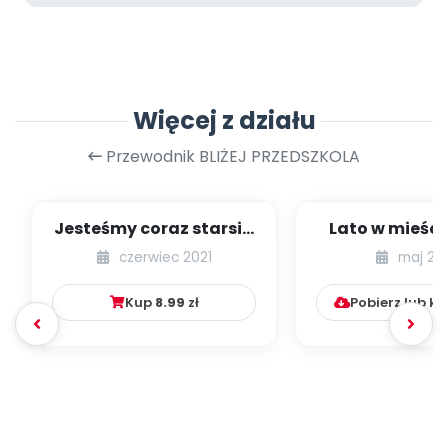
Więcej z działu
Przewodnik BLIŻEJ PRZEDSZKOLA
Jesteśmy coraz starsi -
Lato w mieście
zestaw
dzieci młods
czerwiec 2021
maj 20
numer 1
Kup
8.99
zł
Pobierz lub k