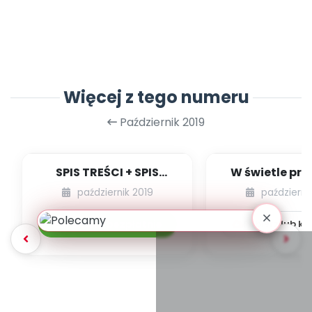
Więcej z tego numeru
Październik 2019
SPIS TREŚCI + SPIS
W świetle pra
POMOCY
34] [kącik ek
październik 2019
październi
DYDAKTYCZNYCH
10.217/2019
Pobierz bezpłatnie
Pobierz lub k