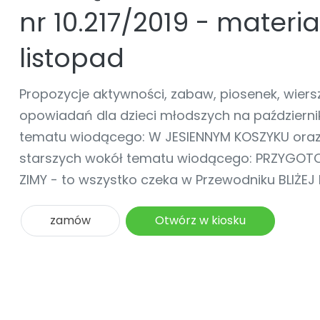
online lub stacjonarnie.
Szko
Film
Wygr
nr 10.217/2019 - materi
Społeczność
Strona główna
Poznaj pakiet MAX
Wszystkie projekty
Skontaktuj się
Wit
O miesięczniku
O Akademii
+48 12 631 04 10
Zdro
Zam
Kio
listopad
kontakt@blizejprzedszkola.pl
Szko
E-wy
Doo
Pozn
Propozycje aktywności, zabaw, piosenek, wiersz
Akredyt
opowiadań dla dzieci młodszych na październi
Wydanie l
∞
Pakiet 
Dodaj wpis
Sen
Akademia Edu
Pełen dostęp
tematu wiodącego: W JESIENNYM KOSZYKU oraz 
Zob
Testuj przez 7 dni
Patr
Strefy, k
przedłużenie a
starszych wokół tematu wiodącego: PRZYGO
NP.5470.4.20
Zam
Zob
ZIMY - to wszystko czeka w Przewodniku BLIŻEJ
zamów
Otwórz w kiosku