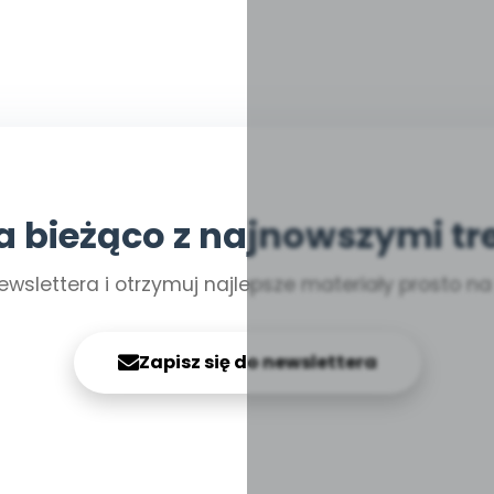
a bieżąco z najnowszymi tr
ewslettera i otrzymuj najlepsze materiały prosto n
Zapisz się do newslettera