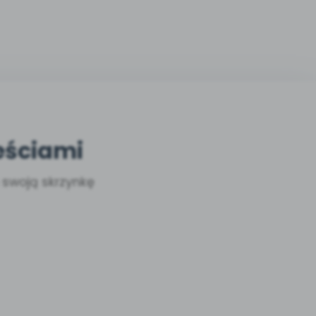
eściami
a swoją skrzynkę