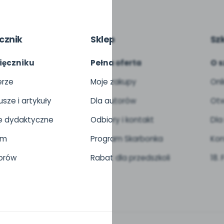
cznik
Sklep
Sz
ięczniku
Pełna oferta
O s
rze
Moje zakupy
Onl
usze i artykuły
Dla autorów
Otw
 dydaktyczne
Odbiory i kontakt
Dla
um
Program Skarbonka
Kon
orów
Rabat dla przedszkoli
18.