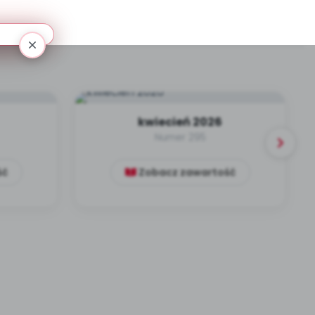
kwiecień 2026
Numer 295
ść
Zobacz zawartość