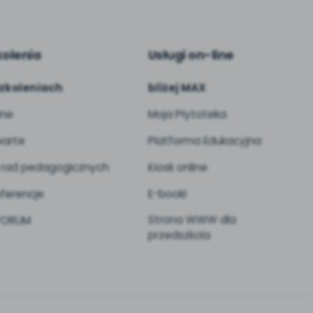
kolenia
Usługi on-line
zkoleniach
bliżej MAX
ine
Moja Płytoteka
arte
Platforma Edukacyjna
 rad pedagogicznych
Kiosk online
ferencje
E-booki
Strona WWW dla
 FORUM
przedszkola