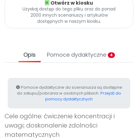
Otwórz w kiosku
Archiwalne numery
Uzyskaj dostęp do tego pliku oraz do ponad
Promocje
2000 innych scenariuszy i artykułów
Pomoc
dostępnych w naszym kiosku.
Opis
Pomoce dydaktyczne
4
Pomoce dydaktyczne do scenariusza są dostępne
do zakupu/pobrania w osobnych plikach.
Przejdź do
pomocy dydaktycznych
Cele ogólne: ćwiczenie koncentracji i
uwagi; doskonalenie zdolności
matematycznych