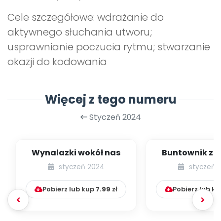
Cele szczegółowe: wdrażanie do
aktywnego słuchania utworu;
usprawnianie poczucia rytmu; stwarzanie
okazji do kodowania
Więcej z tego numeru
Styczeń 2024
Wynalazki wokół nas
Buntownik z 
Dziecko, któr
styczeń 2024
styczeń 
jest na n
Pobierz lub kup
7.99
zł
Pobierz lub k