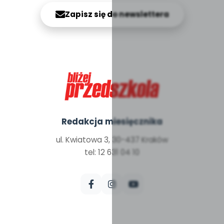
Zapisz się do newslettera
Redakcja miesięcznika
ul. Kwiatowa 3, 30-437 Kraków
tel: 12 631 04 10