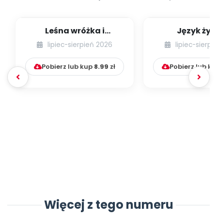
Leśna wróżka i
Język żyr
przyjaciele
lipiec-sierpień 2026
lipiec-sierp
Pobierz lub kup
8.99
zł
Pobierz lub k
Więcej z tego numeru