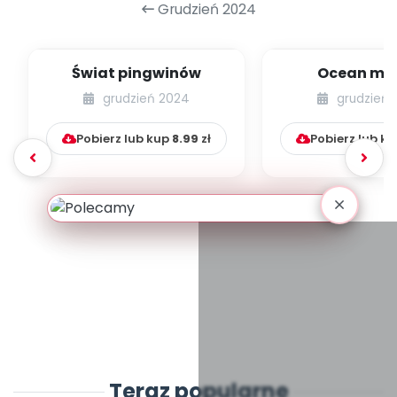
Grudzień 2024
Świat pingwinów
Ocean mił
grudzień 2024
grudzień 
Pobierz lub kup
8.99
zł
Pobierz lub k
Teraz popularne