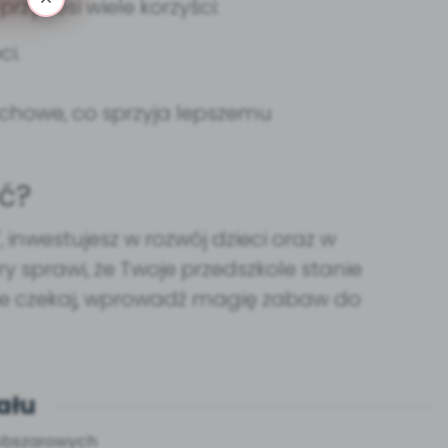
zynosi wiele korzyści:
ci.
chowe, co sprzyja lepszemu
ć?
 inwestujesz w rozwój dzieci oraz w
y sprawi, że Twoje przedszkole stanie
 Nie czekaj, wprowadź magię zabaw do
ału
oobszarowych