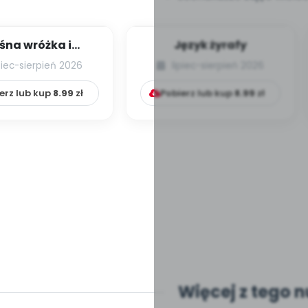
śna wróżka i
Język żyrafy
przyjaciele
piec-sierpień 2026
lipiec-sierpień 2026
erz lub kup
8.99
zł
Pobierz lub kup
8.99
zł
Więcej z tego 