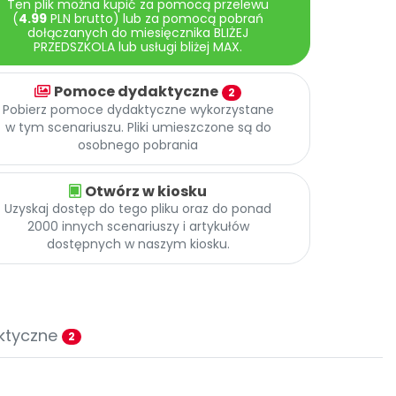
Ten plik można kupić za pomocą przelewu
(
4.99
PLN brutto) lub za pomocą pobrań
dołączanych do miesięcznika BLIŻEJ
PRZEDSZKOLA lub usługi bliżej MAX.
Pomoce dydaktyczne
2
Pobierz pomoce dydaktyczne wykorzystane
w tym scenariuszu. Pliki umieszczone są do
osobnego pobrania
Otwórz w kiosku
Uzyskaj dostęp do tego pliku oraz do ponad
2000 innych scenariuszy i artykułów
dostępnych w naszym kiosku.
ktyczne
2