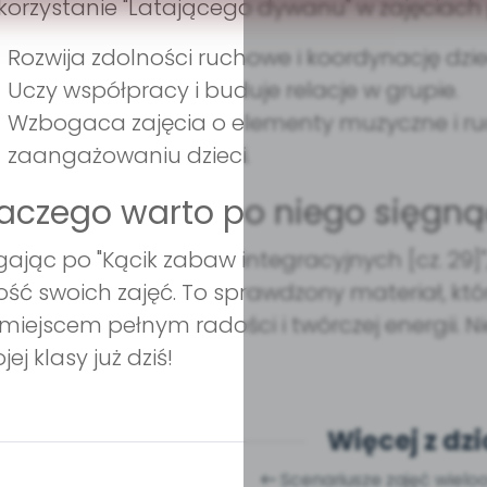
orzystanie "Latającego dywanu" w zajęciach pr
Rozwija zdolności ruchowe i koordynację dzie
Uczy współpracy i buduje relacje w grupie.
Wzbogaca zajęcia o elementy muzyczne i ru
zaangażowaniu dzieci.
aczego warto po niego sięgną
gając po "Kącik zabaw integracyjnych [cz. 29]",
ość swoich zajęć. To sprawdzony materiał, któr
 miejscem pełnym radości i twórczej energii.
jej klasy już dziś!
Więcej z dzi
Scenariusze zajęć wiel