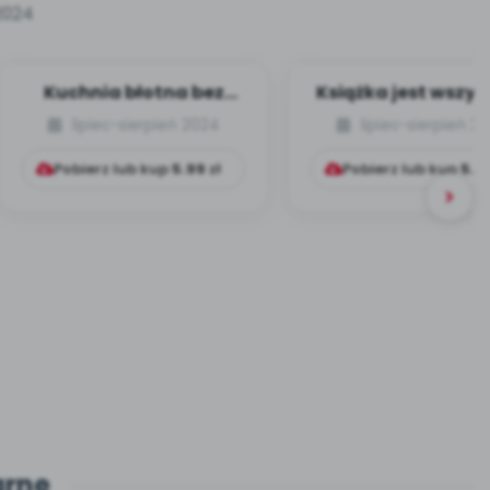
2024
Kuchnia błotna bez
Książka jest wszy
błota
lipiec-sierpień 2024
lipiec-sierpień 2
Pobierz lub kup
5.99
zł
Pobierz lub kup
5.9
arne