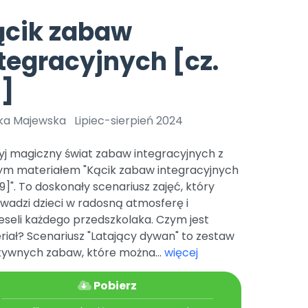
e
y
Gotowa w mniej niż 10 min • 14 dni bez opłat
Zobacz nas na Instagramie
Bliżej Pieska
ącik zabaw
Pomoc zwierzętom
TikTok
tegracyjnych [cz.
Nowości
Zobacz nas na TikToku
wej
Książka (dla) Przedszkolaka
Zapowiedzi
9]
Promowanie czytelnictwa
YouTube
zkoli
Polecamy
Filmy edukacyjne
ka Majewska
Lipiec-sierpień 2024
osk Online.
5 czerwca 2024 r. uzyskała
Promocje
19 r. Nr decyzji:
yj magiczny świat zabaw integracyjnych z
Archiwalne numery
ym materiałem "Kącik zabaw integracyjnych
29]". To doskonały scenariusz zajęć, który
Pomoc
wadzi dzieci w radosną atmosferę i
eseli każdego przedszkolaka. Czym jest
iał? Scenariusz "Latający dywan" to zestaw
tywnych zabaw, które można...
więcej
Pobierz