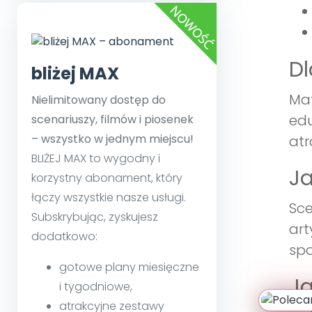
Dl
bliżej MAX
Mat
Nielimitowany dostęp do
edu
scenariuszy, filmów i piosenek
– wszystko w jednym miejscu!
atr
BLIŻEJ MAX to wygodny i
Ja
korzystny abonament, który
łączy wszystkie nasze usługi.
Sce
Subskrybując, zyskujesz
art
dodatkowo:
spo
gotowe plany miesięczne
Ja
i tygodniowe,
atrakcyjne zestawy