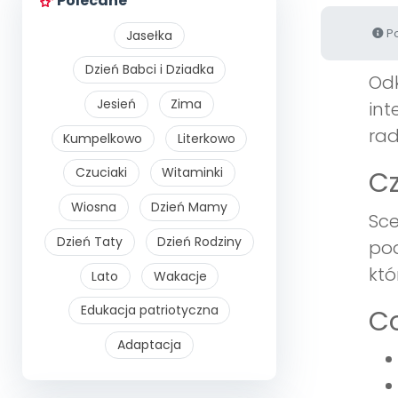
Polecane
Po
Jasełka
Dzień Babci i Dziadka
Odk
Jesień
Zima
int
rad
Kumpelkowo
Literkowo
Czuciaki
Witaminki
Cz
Wiosna
Dzień Mamy
Sce
Dzień Taty
Dzień Rodziny
pod
któ
Lato
Wakacje
Edukacja patriotyczna
Co
Adaptacja