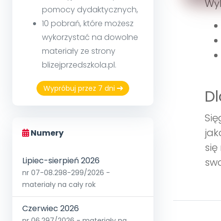
Wyk
pomocy dydaktycznych,
10 pobrań, które możesz
wykorzystać na dowolne
materiały ze strony
blizejprzedszkola.pl.
Wypróbuj przez 7 dni
Dl
Się
jak
Numery
się
Lipiec-sierpień 2026
swo
nr 07-08.298-299/2026 -
materiały na cały rok
Czerwiec 2026
nr 06.297/2026 - materiały na