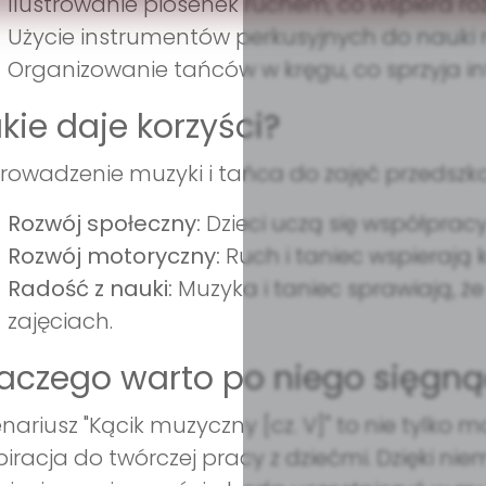
Ilustrowanie piosenek ruchem, co wspiera ro
Użycie instrumentów perkusyjnych do nauki 
Organizowanie tańców w kręgu, co sprzyja int
kie daje korzyści?
owadzenie muzyki i tańca do zajęć przedszkol
Rozwój społeczny:
Dzieci uczą się współpracy
Rozwój motoryczny:
Ruch i taniec wspierają 
Radość z nauki:
Muzyka i taniec sprawiają, że
zajęciach.
aczego warto po niego sięgną
nariusz "Kącik muzyczny [cz. V]" to nie tylko 
piracja do twórczej pracy z dziećmi. Dzięki ni