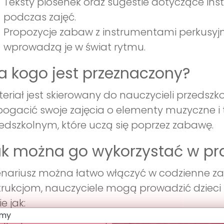
Teksty piosenek oraz sugestie dotyczące ins
podczas zajęć.
Propozycje zabaw z instrumentami perkusyjnym
wprowadzą je w świat rytmu.
a kogo jest przeznaczony?
eriał jest skierowany do nauczycieli przedsz
ogacić swoje zajęcia o elementy muzyczne i t
edszkolnym, które uczą się poprzez zabawę.
k można go wykorzystać w pr
nariusz można łatwo włączyć w codzienne zaj
trukcjom, nauczyciele mogą prowadzić dzieci
ie jak: