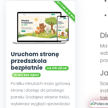
Dl
Mat
wzb
Uruchom stronę
przedszkola
prz
bezpłatnie
od 218 zł/rok
Ja
14 dni bez opłat
Sce
Po kilku minutach masz gotową
ins
stronę i dostęp do prostego
panelu. Dodajesz własne treści,
tak
wybierasz wygląd i sprawdzasz