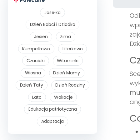
Polecane
Jasełka
Odk
wpr
Dzień Babci i Dziadka
zaj
Jesień
Zima
Dzi
Kumpelkowo
Literkowo
Cz
Czuciaki
Witaminki
Sce
Wiosna
Dzień Mamy
wyk
Dzień Taty
Dzień Rodziny
muz
Lato
Wakacje
ang
Edukacja patriotyczna
Co
Adaptacja