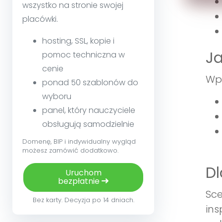
wszystko na stronie swojej
placówki.
hosting, SSL, kopie i
Ja
pomoc techniczna w
cenie
Wpr
ponad 50 szablonów do
wyboru
panel, który nauczyciele
obsługują samodzielnie
Domenę, BIP i indywidualny wygląd
możesz zamówić dodatkowo.
Dl
Uruchom
bezpłatnie
Sce
Bez karty. Decyzja po 14 dniach.
ins