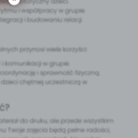
zwój motoryczny dzieci.
rytmu i współpracy w grupie.
egracji i budowaniu relacji.
nych przynosi wiele korzyści:
 i komunikacji w grupie.
koordynację i sprawność fizyczną.
 dzieci chętniej uczestniczą w
ć?
materiał do druku, ale przede wszystkim
emu Twoje zajęcia będą pełne radości,