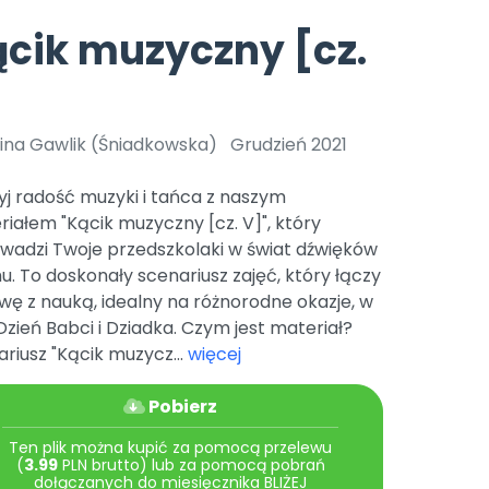
e
y
Gotowa w mniej niż 10 min • 14 dni bez opłat
Zobacz nas na Instagramie
Bliżej Pieska
cik muzyczny [cz.
Pomoc zwierzętom
TikTok
]
Nowości
Zobacz nas na TikToku
wej
Książka (dla) Przedszkolaka
Zapowiedzi
Promowanie czytelnictwa
lina Gawlik (Śniadkowska)
Grudzień 2021
YouTube
zkoli
Polecamy
Filmy edukacyjne
j radość muzyki i tańca z naszym
osk Online.
5 czerwca 2024 r. uzyskała
Promocje
iałem "Kącik muzyczny [cz. V]", który
19 r. Nr decyzji:
wadzi Twoje przedszkolaki w świat dźwięków
Archiwalne numery
hu. To doskonały scenariusz zajęć, który łączy
ę z nauką, idealny na różnorodne okazje, w
Pomoc
zień Babci i Dziadka. Czym jest materiał?
riusz "Kącik muzycz...
więcej
Pobierz
Ten plik można kupić za pomocą przelewu
(
3.99
PLN brutto) lub za pomocą pobrań
dołączanych do miesięcznika BLIŻEJ