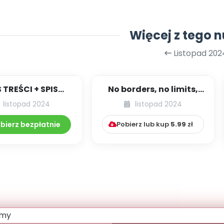
Więcej z tego 
Listopad 202
S TREŚCI + SPIS
No borders, no limits,
POMOCY
czyli wychowawczy
listopad 2024
listopad 2024
DAKTYCZNYCH
świat bez gran...
11.278/2024
bierz bezpłatnie
Pobierz lub kup
5.99
zł