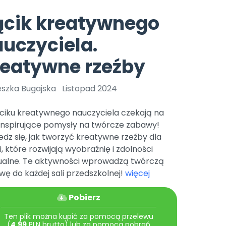
e
y
Gotowa w mniej niż 10 min • 14 dni bez opłat
Zobacz nas na Instagramie
Bliżej Pieska
ącik kreatywnego
Pomoc zwierzętom
TikTok
uczyciela.
Nowości
Zobacz nas na TikToku
wej
Książka (dla) Przedszkolaka
Zapowiedzi
reatywne rzeźby
Promowanie czytelnictwa
YouTube
zkoli
Polecamy
Filmy edukacyjne
eszka Bugajska
Listopad 2024
osk Online.
5 czerwca 2024 r. uzyskała
Promocje
19 r. Nr decyzji:
ciku kreatywnego nauczyciela czekają na
Archiwalne numery
inspirujące pomysły na twórcze zabawy!
dz się, jak tworzyć kreatywne rzeźby dla
Pomoc
i, które rozwijają wyobraźnię i zdolności
alne. Te aktywności wprowadzą twórczą
ę do każdej sali przedszkolnej!
więcej
Pobierz
Ten plik można kupić za pomocą przelewu
(
4.99
PLN brutto) lub za pomocą pobrań