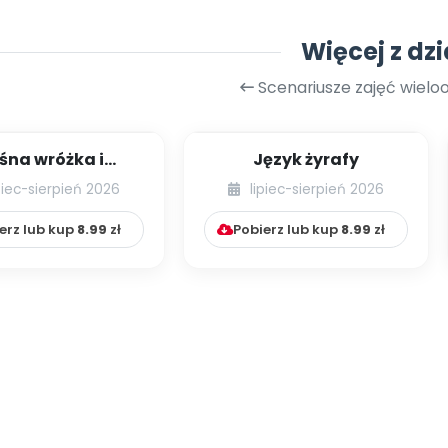
Więcej z dzi
Scenariusze zajęć wiel
śna wróżka i
Język żyrafy
przyjaciele
piec-sierpień 2026
lipiec-sierpień 2026
erz lub kup
8.99
zł
Pobierz lub kup
8.99
zł