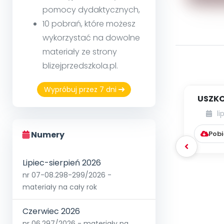
pomocy dydaktycznych,
10 pobrań, które możesz
wykorzystać na dowolne
materiały ze strony
blizejprzedszkola.pl.
Wypróbuj przez 7 dni
USZKO
li
Pobi
Numery
Lipiec-sierpień 2026
nr 07-08.298-299/2026 -
materiały na cały rok
Czerwiec 2026
nr 06.297/2026 - materiały na