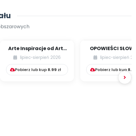
ału
oobszarowych
Arte Inspiracje od Art-
OPOWIEŚCI SŁOW
Teacherka [cz. 1]
RUCHOWE NA CAŁY
lipiec-sierpień 2026
lipiec-sierpień 2
Pobierz lub kup
8.99
zł
Pobierz lub kup
8.9