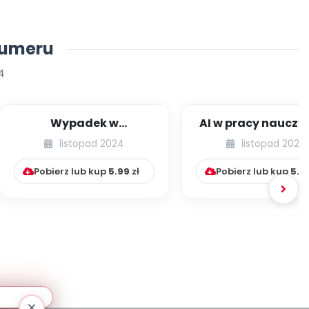
numeru
4
Wypadek w
AI w pracy nauczy
przedszkolu –
przedszkola
listopad 2024
listopad 2024
konkretne sytuacje,
zasady post...
Pobierz lub kup
5.99
zł
Pobierz lub kup
5.9