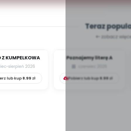
Teraz popul
zobacz więce
 Z KUMPELKOWA
Poznajemy literę A
piec-sierpień 2026
czerwiec 2026
erz lub kup
8.99
zł
Pobierz lub kup
8.99
zł