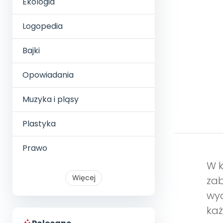
Ekologia
Logopedia
Bajki
Opowiadania
Muzyka i pląsy
Plastyka
Prawo
W k
Więcej
zab
wyo
każ