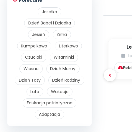
Polecane
Jasełka
Dzień Babci i Dziadka
Jesień
Zima
Kumpelkowo
Literkowo
Le
li
Czuciaki
Witaminki
Pobi
Wiosna
Dzień Mamy
Dzień Taty
Dzień Rodziny
Lato
Wakacje
Edukacja patriotyczna
Adaptacja