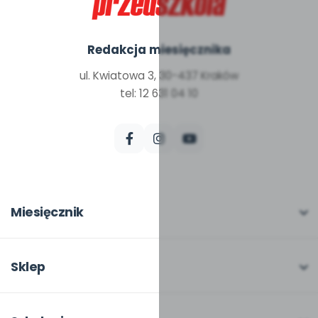
Redakcja miesięcznika
ul. Kwiatowa 3, 30-437 Kraków
tel: 12 631 04 10
Miesięcznik
O miesięczniku
W numerze
Sklep
Scenariusze i artykuły
Pełna oferta