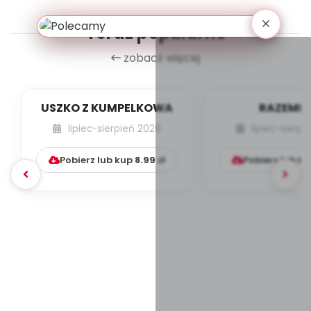
Teraz popularne
zobacz więcej
USZKO Z KUMPELKOWA
RAZEMEK
KUMPELK
lipiec-sierpień 2026
lipiec-sierp
Pobierz lub kup
8.99
zł
Pobierz lub k