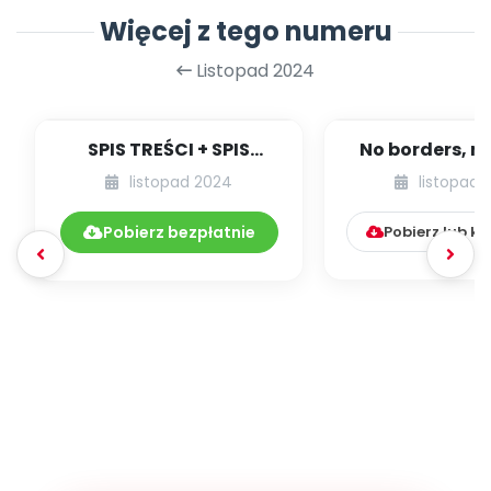
Więcej z tego numeru
Listopad 2024
SPIS TREŚCI + SPIS
No borders, no
POMOCY
czyli wycho
listopad 2024
listopad 
DYDAKTYCZNYCH
świat bez gr
11.278/2024
Pobierz bezpłatnie
Pobierz lub k