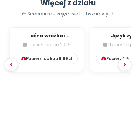
Więcej z działu
Scenariusze zajęć wieloobszarowych
Leśna wróżka i
Język żyr
przyjaciele
lipiec-sierpień 2026
lipiec-sierp
Pobierz lub kup
8.99
zł
Pobierz lub k