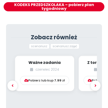
KODEKS PRZEDSZKOLAKA – pobierz plan
tygodniowy
Zobacz również
scenariusz
scenariusz zajęć
Ważne zadania
Z torby na
Zab
czerwiec 2024
czer
wykorz
wstą
Pobierz lub kup
7.99
zł
Pobierz l