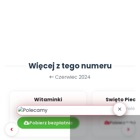
Więcej z tego numeru
Czerwiec 2024
Witaminki
Swięto Piec
Ziemnia
czerwiec 2024
czerwiec
Pobierz bezpłatnie
Pobierz lub k