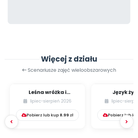
Więcej z działu
Scenariusze zajęć wieloobszarowych
Leśna wróżka i
Język żyr
przyjaciele
lipiec-sierpień 2026
lipiec-sierp
Pobierz lub kup
8.99
zł
Pobierz lub k