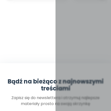
Bądź na bieżąco z najnowszymi
treściami
Zapisz się do newslettera i otrzymuj najlepsze
materiały prosto na swoją skrzynkę