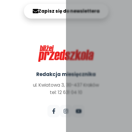
Zapisz się do newslettera
Redakcja miesięcznika
ul. Kwiatowa 3, 30-437 Kraków
tel: 12 631 04 10