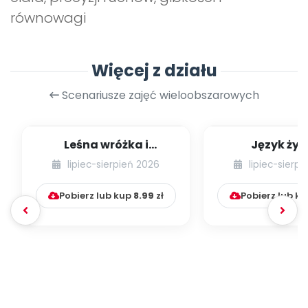
równowagi
Więcej z działu
Scenariusze zajęć wieloobszarowych
Leśna wróżka i
Język żyr
przyjaciele
lipiec-sierpień 2026
lipiec-sierp
Pobierz lub kup
8.99
zł
Pobierz lub k