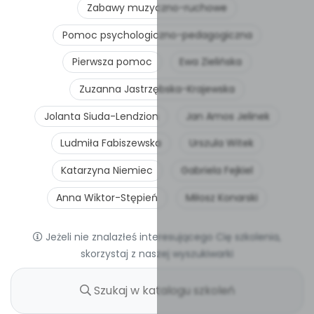
Zabawy muzyczno-ruchowe
Pomoc psychologiczno-pedagogiczna
Pierwsza pomoc
Ewa Zielińska
Zuzanna Jastrzębska-Krajewska
Jolanta Siuda-Lendzion
Jan Amos Jelinek
Ludmiła Fabiszewska
Urszula Witek
Katarzyna Niemiec
Gabriela Fejkiel
Anna Wiktor-Stępień
Miłosz Konarski
Jeżeli nie znalazłeś interesującego Cię szkolenia,
skorzystaj z naszej wyszukiwarki