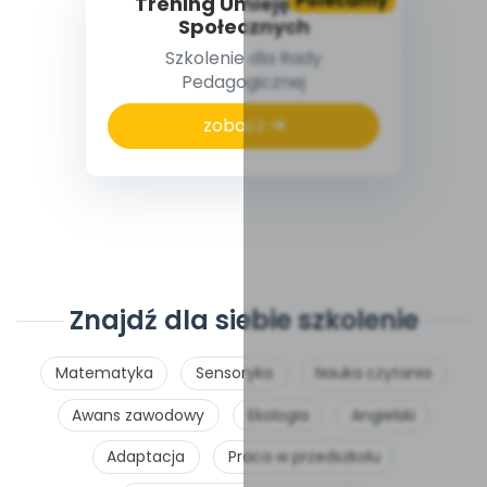
Polecamy
Trening Umiejętności
Społecznych
Szkolenie dla Rady
Pedagogicznej
zobacz
Znajdź dla siebie szkolenie
Matematyka
Sensoryka
Nauka czytania
Awans zawodowy
Ekologia
Angielski
Adaptacja
Praca w przedszkolu