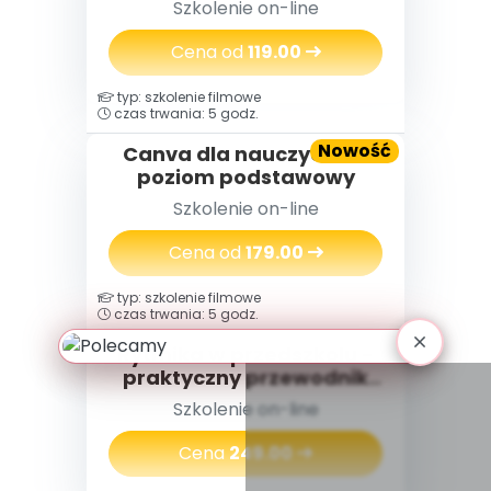
Szkolenie on-line
zawodowym
nauczycielek i nauczycieli,
Cena od
119.00
którzy za długo byli silni
typ: szkolenie filmowe
czas trwania: 5 godz.
Nowość
Canva dla nauczycieli -
poziom podstawowy
Szkolenie on-line
Cena od
179.00
typ: szkolenie filmowe
czas trwania: 5 godz.
Rytmika w przedszkolu -
praktyczny przewodnik
dla nauczycieli
Szkolenie on-line
Cena
249.00