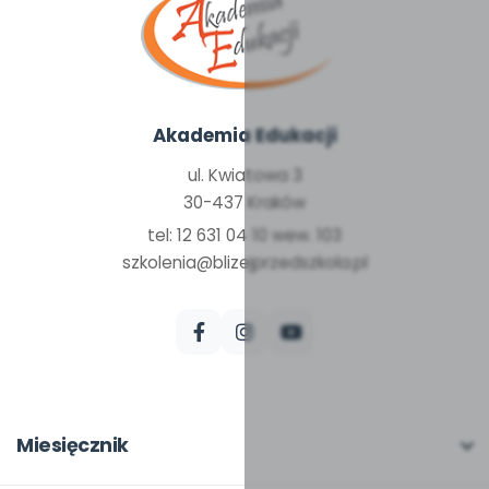
Akademia Edukacji
ul. Kwiatowa 3
30-437 Kraków
tel: 12 631 04 10 wew. 103
szkolenia@blizejprzedszkola.pl
Miesięcznik
O miesięczniku