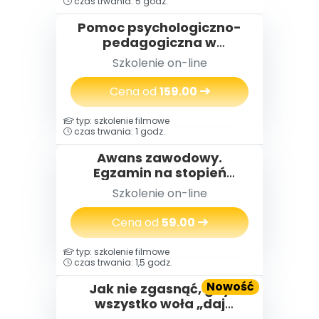
czas trwania: 5 godz.
Pomoc psychologiczno-
pedagogiczna w
przedszkolu
Szkolenie on-line
Cena od
159.00
typ: szkolenie filmowe
czas trwania: 1 godz.
Awans zawodowy.
Egzamin na stopień
nauczyciela
Szkolenie on-line
mianowanego w praktyce
Cena od
59.00
typ: szkolenie filmowe
czas trwania: 1,5 godz.
Nowość
Jak nie zgasnąć, gdy
wszystko woła „daj
więcej” – o wypaleniu