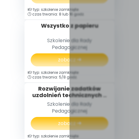
typ: szkolenie zamknięte
czas trwania: 8 lub 16 godz.
Wszystko z papieru
Szkolenie dla Rady
Pedagogicznej
zobacz
typ: szkolenie zamknięte
czas trwania: 5/8 godz.
Rozwijanie zadatków
uzdolnień technicznych u
dzieci przedszkolnych i
Szkolenie dla Rady
uczniów klas I-III
Pedagogicznej
zobacz
typ: szkolenie zamknięte