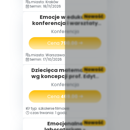
miasto: Kraków
termin: 18/11/2026
Nowość
Emocje w edukacji
konferencja i warsztaty
(2 dni) 18-19.11.2026
Konferencja
Cena
790.00
miasto: Warszawa
termin: 17/10/2026
Nowość
Dziecięca matematyka®
wg koncepcji prof. Edyty
Gruszczyk-Kolczyńskiej
Konferencja
Cena
469.00
typ: szkolenie filmowe
czas trwania: 1 godz.
Nowość
Emocjonalne
laboratorium -