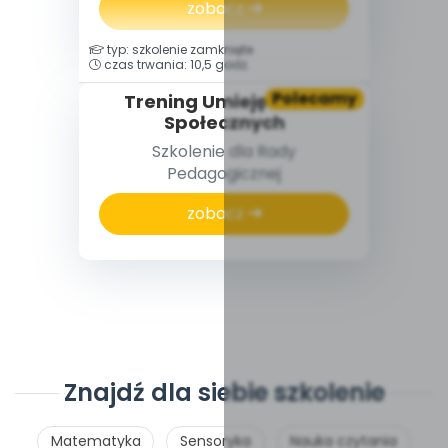
zobacz
typ: szkolenie zamknięte
czas trwania: 10,5 godz.
Polecamy
Trening Umiejętności
Społecznych
Szkolenie dla Rady
Pedagogicznej
zobacz
Znajdź dla siebie szkolenie
Matematyka
Sensoryka
Nauka czytania