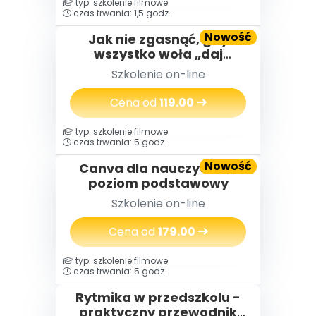
typ: szkolenie filmowe
czas trwania: 1,5 godz.
Nowość
Jak nie zgasnąć, gdy
wszystko woła „daj
więcej” – o wypaleniu
Szkolenie on-line
zawodowym
nauczycielek i nauczycieli,
Cena od
119.00
którzy za długo byli silni
typ: szkolenie filmowe
czas trwania: 5 godz.
Nowość
Canva dla nauczycieli -
poziom podstawowy
Szkolenie on-line
Cena od
179.00
typ: szkolenie filmowe
czas trwania: 5 godz.
Rytmika w przedszkolu -
praktyczny przewodnik