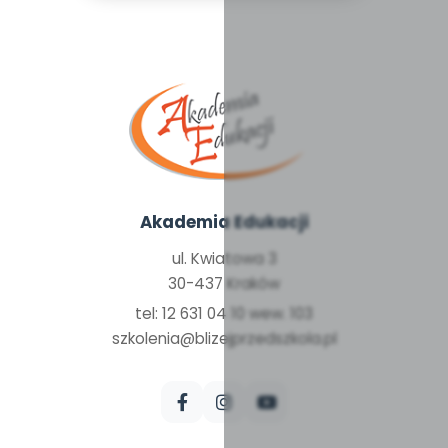
Akademia Edukacji
ul. Kwiatowa 3
30-437 Kraków
tel: 12 631 04 10 wew. 103
szkolenia@blizejprzedszkola.pl