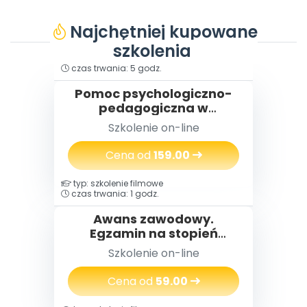
Najchętniej kupowane
szkolenia
typ: szkolenie filmowe
czas trwania: 5 godz.
Pomoc psychologiczno-
pedagogiczna w
przedszkolu
Szkolenie on-line
Cena od
159.00
typ: szkolenie filmowe
czas trwania: 1 godz.
Awans zawodowy.
Egzamin na stopień
nauczyciela
Szkolenie on-line
mianowanego w praktyce
Cena od
59.00