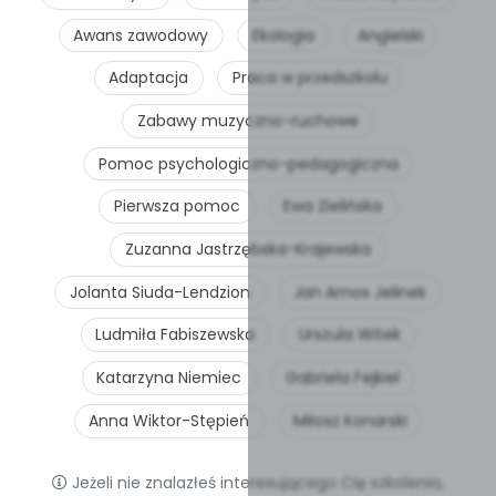
Awans zawodowy
Ekologia
Angielski
Adaptacja
Praca w przedszkolu
Zabawy muzyczno-ruchowe
Pomoc psychologiczno-pedagogiczna
Pierwsza pomoc
Ewa Zielińska
Zuzanna Jastrzębska-Krajewska
Jolanta Siuda-Lendzion
Jan Amos Jelinek
Ludmiła Fabiszewska
Urszula Witek
Katarzyna Niemiec
Gabriela Fejkiel
Anna Wiktor-Stępień
Miłosz Konarski
Jeżeli nie znalazłeś interesującego Cię szkolenia,