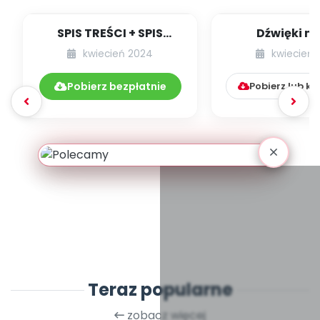
SPIS TREŚCI + SPIS
Dźwięki m
POMOCY
przedszkol
kwiecień 2024
kwiecień 
DYDAKTYCZNYCH
Profilaktyk
04.271/2024
wymowy w 
Pobierz bezpłatnie
Pobierz lub k
Teraz popularne
zobacz więcej