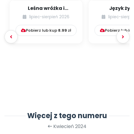
Leśna wróżka i
Język żyr
przyjaciele
lipiec-sierpień 2026
lipiec-sierp
Pobierz lub kup
8.99
zł
Pobierz lub k
Więcej z tego numeru
Kwiecień 2024