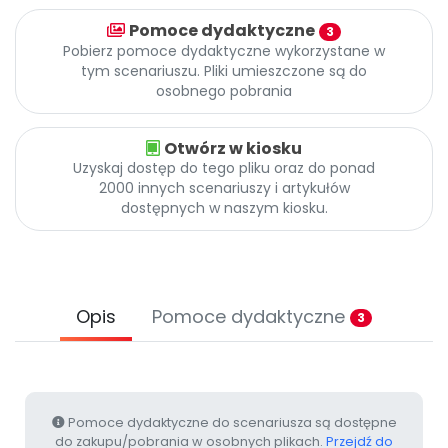
Archiwalne numery
Pomoce dydaktyczne
Promocje
3
Pobierz pomoce dydaktyczne wykorzystane w
Pomoc
tym scenariuszu. Pliki umieszczone są do
osobnego pobrania
Otwórz w kiosku
Uzyskaj dostęp do tego pliku oraz do ponad
2000 innych scenariuszy i artykułów
dostępnych w naszym kiosku.
Opis
Pomoce dydaktyczne
3
Pomoce dydaktyczne do scenariusza są dostępne
do zakupu/pobrania w osobnych plikach.
Przejdź do