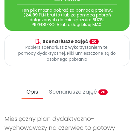
Promocje
Ten plik można pobrać za pomocą przelewu
Pomoc
(
24.99
PLN brutto) lub za pomocą pobrań
dołączanych do miesięcznika BLIŻEJ
PRZEDSZKOLA lub usługi bliżej MAX.
Scenariusze zajęć
20
Pobierz scenariusz z wykorzystaniem tej
pomocy dydaktycznej. Pliki umieszczone są do
osobnego pobrania
Opis
Scenariusze zajęć
20
Miesięczny plan dydaktyczno-
wychowawczy na czerwiec to gotowy