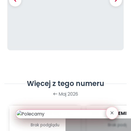
Więcej z tego numeru
Maj 2026
Czerwiec - MIESIĘCZNY
NIE Z TEJ ZIEMI 
PLAN PRACY
- TYGODNIOW
Brak podglądu
Brak podgl
WYCHOWAWCZO –
PRACY WYC