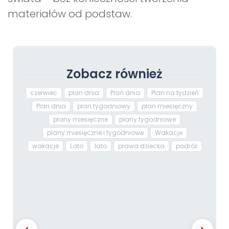
materiałów od podstaw.
Zobacz również
czerwiec
plan dnia
Plan dnia
Plan na tydzień
Plan dnia
plan tygodniowy
plan miesięczny
plany miesięczne
plany tygodniowe
plany miesięczne i tygodniowe
Wakacje
wakacje
Lato
lato
prawa dziecka
podróż