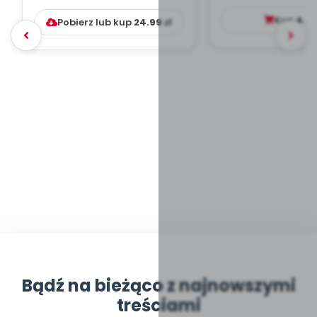
DYDAKTYC...
Kup
4.9
Pobierz lub kup
24.99
zł
Bądź na bieżąco z najnowszymi
treściami