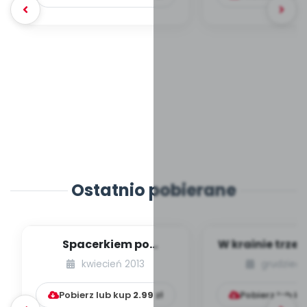
Ostatnio pobierane
Spacerkiem po
W krainie trze
Krakowie (inscenizacja
kwiecień 2013
grudzień 
muzyczno-ruchowa)
Pobierz lub kup
2.99
zł
Pobierz lub k