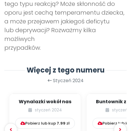
tego typu reakcją? Może skłonność do
oporu jest cechą temperamentu dziecka,
a może przejawem jakiegoś deficytu
lub deprywacji? Rozważmy kilka
możliwych
przypadków.
Więcej z tego numeru
Styczeń 2024
Wynalazki wokół nas
Buntownik z 
Dziecko, któr
styczeń 2024
styczeń 
jest na n
Pobierz lub kup
7.99
zł
Pobierz lub k