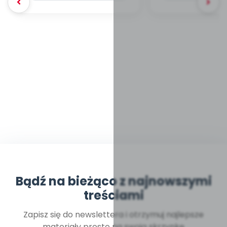
Bądź na bieżąco z najnowszymi
treściami
Zapisz się do newslettera i otrzymuj najlepsze
materiały prosto na swoją skrzynkę