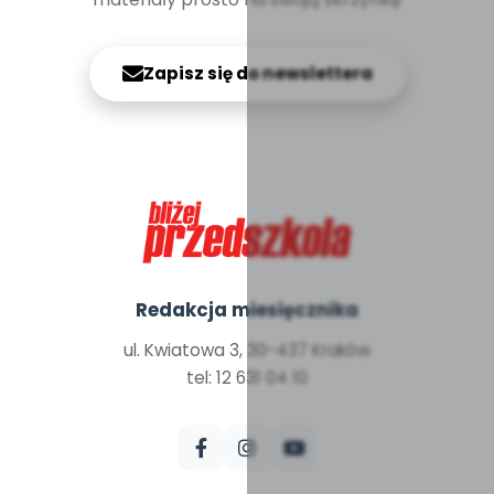
Zapisz się do newslettera
Redakcja miesięcznika
ul. Kwiatowa 3, 30-437 Kraków
tel: 12 631 04 10