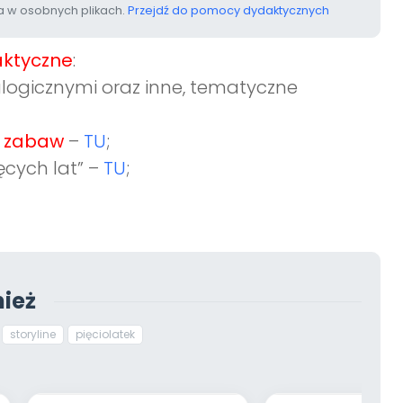
 w osobnych plikach.
Przejdź do pomocy dydaktycznych
ktyczne
:
logicznymi oraz inne, tematyczne
do zabaw
–
TU
;
ęcych lat” –
TU
;
ież
storyline
pięciolatek