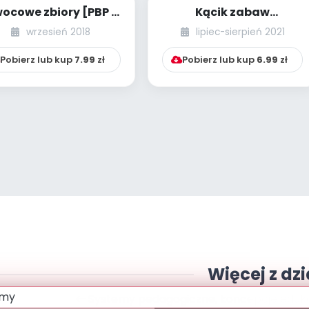
ocowe zbiory [PBP -
Kącik zabaw
ieci starsze - numer
integracyjnych [8]
wrzesień 2018
lipiec-sierpień 2021
3]
Pobierz lub kup
7.99
zł
Pobierz lub kup
6.99
zł
Więcej z dzi
Systemy pedagogiczne, koncepcje edukac