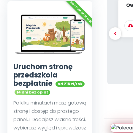
Ow
dz
Uruchom stronę
przedszkola
bezpłatnie
od 218 zł/rok
14 dni bez opłat
Po kilku minutach masz gotową
stronę i dostęp do prostego
panelu. Dodajesz własne treści,
wybierasz wygląd i sprawdzasz