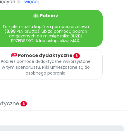
ięcych la...
więcej
Pobierz
Ten plik można kupić za pomocą przelewu
(
3.99
PLN brutto) lub za pomocą pobrań
dołączanych do miesięcznika BLIŻEJ
PRZEDSZKOLA lub usługi bliżej MAX.
Pomoce dydaktyczne
3
Pobierz pomoce dydaktyczne wykorzystane
w tym scenariuszu. Pliki umieszczone są do
osobnego pobrania
ktyczne
3