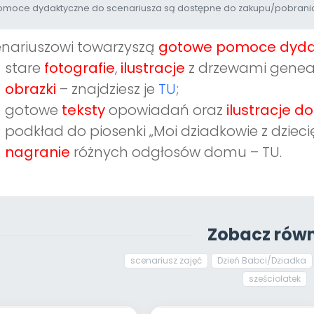
moce dydaktyczne do scenariusza są dostępne do zakupu/pobrania
nariuszowi towarzyszą
gotowe pomoce dyda
stare
fotografie
,
ilustracje
z drzewami genea
obrazki
– znajdziesz je
TU
;
gotowe
teksty
opowiadań oraz
ilustracje 
podkład do piosenki „Moi dziadkowie z dzieci
nagranie
różnych odgłosów domu –
TU
.
Zobacz równ
scenariusz zajęć
Dzień Babci/Dziadka
sześciolatek