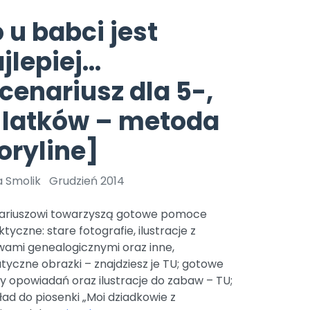
e
y
Gotowa w mniej niż 10 min • 14 dni bez opłat
Zobacz nas na Instagramie
Bliżej Pieska
 u babci jest
Pomoc zwierzętom
TikTok
jlepiej…
Nowości
Zobacz nas na TikToku
wej
Książka (dla) Przedszkolaka
Zapowiedzi
cenariusz dla 5-,
Promowanie czytelnictwa
YouTube
zkoli
Polecamy
Filmy edukacyjne
-latków – metoda
osk Online.
5 czerwca 2024 r. uzyskała
Promocje
oryline]
19 r. Nr decyzji:
Archiwalne numery
a Smolik
Grudzień 2014
Pomoc
ariuszowi towarzyszą gotowe pomoce
tyczne: stare fotografie, ilustracje z
wami genealogicznymi oraz inne,
yczne obrazki – znajdziesz je TU; gotowe
y opowiadań oraz ilustracje do zabaw – TU;
ad do piosenki „Moi dziadkowie z