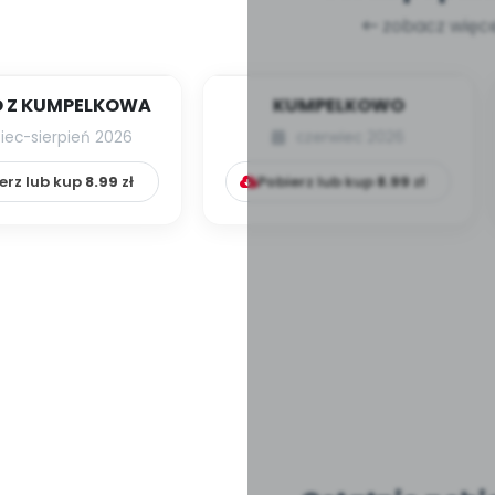
zobacz więce
 Z KUMPELKOWA
KUMPELKOWO
piec-sierpień 2026
czerwiec 2026
erz lub kup
8.99
zł
Pobierz lub kup
8.99
zł