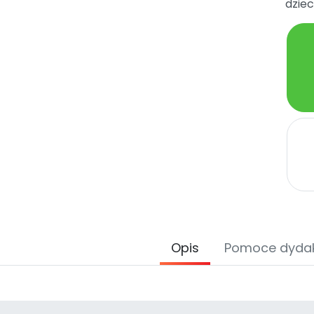
dziec
Opis
Pomoce dyda