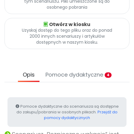
tym scenariuszu. Pliki umieszczone są do
Archiwalne numery
osobnego pobrania
Promocje
Pomoc
Otwórz w kiosku
Uzyskaj dostęp do tego pliku oraz do ponad
2000 innych scenariuszy i artykułów
dostępnych w naszym kiosku.
Opis
Pomoce dydaktyczne
4
Pomoce dydaktyczne do scenariusza są dostępne
do zakupu/pobrania w osobnych plikach.
Przejdź do
pomocy dydaktycznych