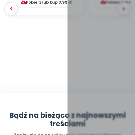
Pobierz lub kup
3.99
zł
Pobierz lub k
Bądź na bieżąco z najnowszymi
treściami