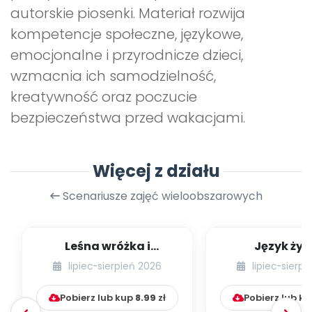
autorskie piosenki. Materiał rozwija
kompetencje społeczne, językowe,
emocjonalne i przyrodnicze dzieci,
wzmacnia ich samodzielność,
kreatywność oraz poczucie
bezpieczeństwa przed wakacjami.
Więcej z działu
Scenariusze zajęć wieloobszarowych
Leśna wróżka i
Język żyr
przyjaciele
lipiec-sierpień 2026
lipiec-sierp
Pobierz lub kup
8.99
zł
Pobierz lub k