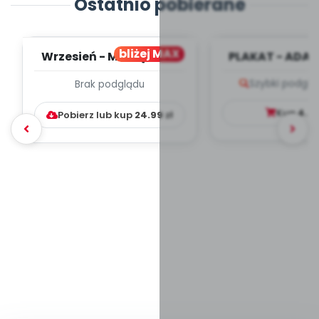
Ostatnio pobierane
bliżej MAX
Wrzesień - MIESIĘCZNY
PLAKAT - ADAP
PLAN PRACY
PORADNIK DLA 
Szybki podglą
Brak podglądu
WYCHOWAWCZO –
DYDAKTYC...
Kup
4.9
Pobierz lub kup
24.99
zł