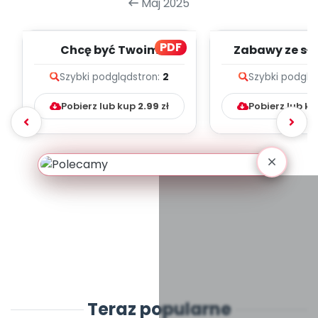
Maj 2025
PDF
Chcę być Twoim
Zabawy ze sł
przyjacielem - zapis
zapis melodii 
Szybki podgląd
stron:
2
Szybki podglą
melodii i tekst
Pobierz lub kup
2.99
zł
Pobierz lub k
Teraz popularne