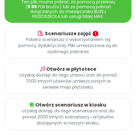
Ten plik można pobrać za pomocą przelewu
Archiwalne numery
(
9.99
PLN brutto) lub za pomocą pobrań
Promocje
dołączanych do miesięcznika BLIŻEJ
PRZEDSZKOLA lub usługi bliżej MAX.
Pomoc
Scenariusze zajęć
1
Pobierz scenariusz z wykorzystaniem tej
pomocy dydaktycznej. Pliki umieszczone są do
osobnego pobrania
Otwórz w płytotece
Uzyskaj dostęp do tego utworu oraz do ponad
7000 innych utworów umieszczonych w
serwisie moja płytoteka.
Otwórz scenariusz w kiosku
Uzyskaj dostęp do tego scenariusza oraz do
ponad 2000 innych scenariuszy i artykułów
dostępnych w naszym kiosku.