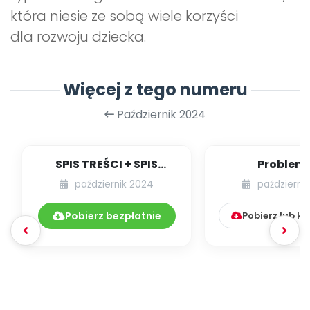
która niesie ze sobą wiele korzyści
dla rozwoju dziecka.
Więcej z tego numeru
Październik 2024
SPIS TREŚCI + SPIS
Problemy
POMOCY
koncentracją 
październik 2024
październi
DYDAKTYCZNYCH
dzieci
10.277/2024
Pobierz bezpłatnie
Pobierz lub k