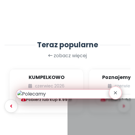
Teraz popularne
zobacz więcej
KUMPELKOWO
Poznajemy li
czerwiec 2026
czerwiec 
Pobierz lub kup
8.99
zł
Pobierz lub k