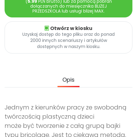
(
5.99
PLN brutto) lub za pomocą pobrań
Archiwalne numery
dołączanych do miesięcznika BLIŻEJ
Promocje
PRZEDSZKOLA lub usługi bliżej MAX.
Pomoc
Otwórz w kiosku
Uzyskaj dostęp do tego pliku oraz do ponad
2000 innych scenariuszy i artykułów
dostępnych w naszym kiosku.
Opis
Jednym z kierunków pracy ze swobodną
twórczością plastyczną dzieci
może być tworzenie z całą grupą bajki
typu bricolage. Jest to ciekawa metoda,