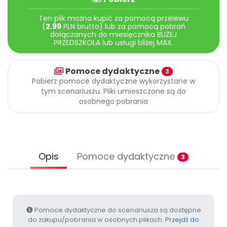
Archiwalne numery
Promocje
Ten plik można kupić za pomocą przelewu
(
2.99
PLN brutto) lub za pomocą pobrań
Pomoc
dołączanych do miesięcznika BLIŻEJ
PRZEDSZKOLA lub usługi bliżej MAX.
Pomoce dydaktyczne
3
Pobierz pomoce dydaktyczne wykorzystane w
tym scenariuszu. Pliki umieszczone są do
osobnego pobrania
Opis
Pomoce dydaktyczne
3
Pomoce dydaktyczne do scenariusza są dostępne
do zakupu/pobrania w osobnych plikach.
Przejdź do