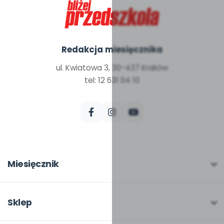
Redakcja miesięcznika
ul. Kwiatowa 3, 30-437 Kraków
tel: 12 631 04 10
Miesięcznik
O miesięczniku
W numerze
Sklep
Scenariusze i artykuły
Pełna oferta