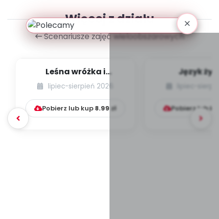
Więcej z działu
Scenariusze zajęć wieloobszarowych
Leśna wróżka i
Język żyr
przyjaciele
lipiec-sierpień 2026
lipiec-sierp
Pobierz lub kup
8.99
zł
Pobierz lub k