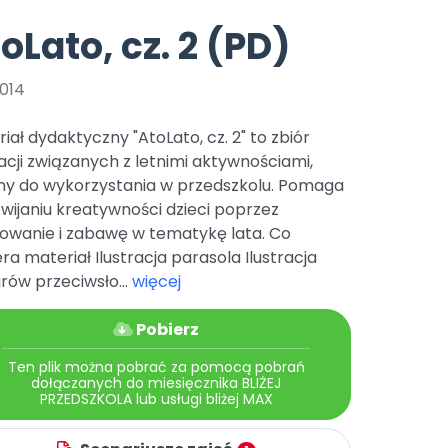
e
y
Gotowa w mniej niż 10 min • 14 dni bez opłat
Zobacz nas na Instagramie
Bliżej Pieska
oLato, cz. 2 (PD)
Pomoc zwierzętom
TikTok
Nowości
Zobacz nas na TikToku
2014
wej
Książka (dla) Przedszkolaka
Zapowiedzi
Promowanie czytelnictwa
iał dydaktyczny "AtoLato, cz. 2" to zbiór
YouTube
zkoli
Polecamy
Filmy edukacyjne
racji związanych z letnimi aktywnościami,
lny do wykorzystania w przedszkolu. Pomaga
osk Online.
5 czerwca 2024 r. uzyskała
Promocje
19 r. Nr decyzji:
wijaniu kreatywności dzieci poprzez
rowanie i zabawę w tematykę lata. Co
Archiwalne numery
ra materiał Ilustracja parasola Ilustracja
Pomoc
rów przeciwsło...
więcej
Pobierz
Ten plik można pobrać za pomocą pobrań
dołączanych do miesięcznika BLIŻEJ
PRZEDSZKOLA lub usługi bliżej MAX