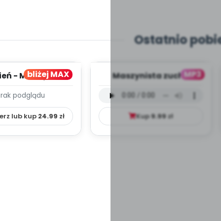
Ostatnio pobi
bliżej MAX
MP3
ień - MIESIĘCZNY
Maszynista zuch -
PLAN PRACY
wersja wokalna (PD,
Brak podglądu
HOWAWCZO –
mp3)
YDAKTYC...
erz lub kup
24.99
zł
Kup
9.99
zł