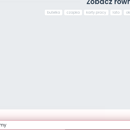
Zobacz równ
butelka
czapka
karty pracy
lato
ok