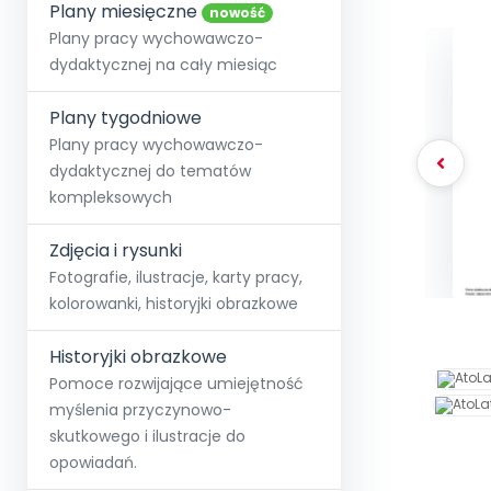
online lub stacjonarnie.
Plany miesięczne
Szko
Film
Wygr
nowość
Społeczność
Strona główna
Poznaj pakiet MAX
Wszystkie projekty
Skontaktuj się
Wit
Plany pracy wychowawczo-
O miesięczniku
O Akademii
+48 12 631 04 10
Zdro
dydaktycznej na cały miesiąc
Zam
Kio
kontakt@blizejprzedszkola.pl
Szko
E-wy
Doo
Plany tygodniowe
Pozn
Plany pracy wychowawczo-
dydaktycznej do tematów
Akredyt
Wydanie l
∞
Pakiet 
Dodaj wpis
Sen
kompleksowych
Akademia Edu
Pełen dostęp
Zob
Testuj przez 7 dni
Patr
Strefy, k
przedłużenie a
NP.5470.4.20
Zdjęcia i rysunki
Zam
Zob
Fotografie, ilustracje, karty pracy,
kolorowanki, historyjki obrazkowe
Historyjki obrazkowe
Pomoce rozwijające umiejętność
myślenia przyczynowo-
skutkowego i ilustracje do
opowiadań.