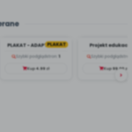
erane
PLAKAT
PLAKAT - ADAPTACJA -
Projekt edukacy
PORADNIK DLA RODZICA
Dookoła Polsk
Szybki podgląd
stron:
1
Szybki podgląd
stron
Kup
4.99
zł
Kup
99.00
zł