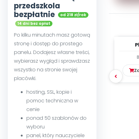
przedszkola
bezpłatnie
od 218 zł/rok
14 dni bez opłat
Po kilku minutach masz gotową
stronę i dostęp do prostego
P
panelu. Dodajesz własne treści,
wybierasz wygląd i sprawdzasz
wszystko na stronie swojej
Z
placówki.
hosting, SSL, kopie i
pomoc techniczna w
cenie
ponad 50 szablonów do
wyboru
panel, który nauczyciele