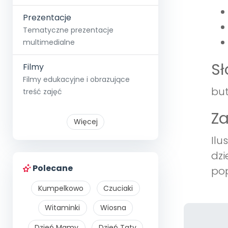
Prezentacje
Tematyczne prezentacje
multimedialne
S
Filmy
Filmy edukacyjne i obrazujące
but
treść zajęć
Z
Więcej
Ilu
dzi
Polecane
pop
Kumpelkowo
Czuciaki
Witaminki
Wiosna
Dzień Mamy
Dzień Taty