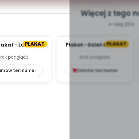
Więcej z tego 
Maj 2014
PLAKAT
PLAKAT
lakat - Lato
Plakat - Dzień Dziecka
Brak podglądu
Brak podglądu
amów ten numer
Zamów ten numer