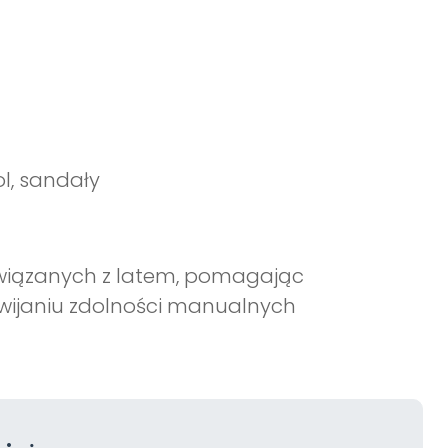
ol, sandały
związanych z latem, pomagając
zwijaniu zdolności manualnych