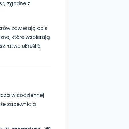
 są zgodne z
rów zawierają opis
zne, które wspierają
z łatwo określić,
zcza w codziennej
akże zapewniają