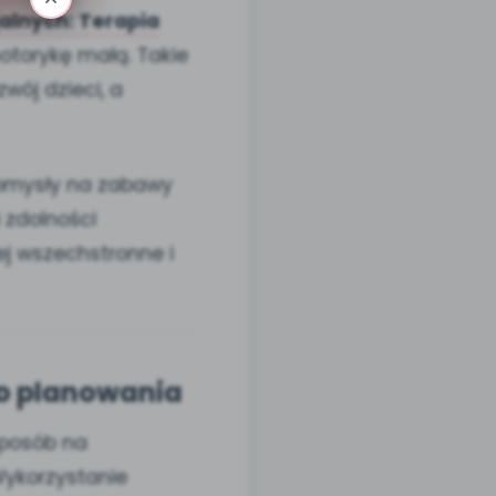
alnych: Terapia
otorykę małą. Takie
wój dzieci, a
pomysły na zabawy
 zdolności
ej wszechstronne i
go planowania
 sposób na
Wykorzystanie