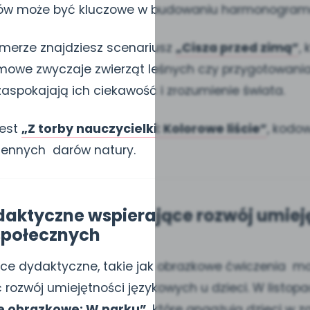
w może być kluczowe w budowaniu harmonogramu
merze znajdziesz scenariusz
„Cisza przed zimą”
,
mowe zwyczaje zwierząt leśnych czy przygotowani
 zaspokajają ich ciekawość i zrozumienie świata.
jest
„Z torby nauczycielki: Kolorowe liście”
, kodo
iennych darów natury.
aktyczne wspierające rozwój umiej
społecznych
ce dydaktyczne, takie jak obrazkowe ćwiczenia 
ć rozwój umiejętności językowych u dzieci. W list
 obrazkowe: W parku”
, które angażują dzieci w 