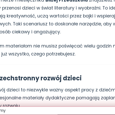
merze miesięcznika
Bliżej Przedszkola
znajdziesz 
ry przenosi dzieci w świat literatury i wyobraźni. To 
jają kreatywność, uczą wartości przez bajki i wspiera
wych. Taki scenariusz to doskonałe narzędzie, aby 
posób ciekawy i angażujący.
ym materiałom nie musisz poświęcać wielu godzin n
uż wszystko, czego potrzebujesz.
szechstronny rozwój dzieci
j dzieci to niezwykle ważny aspekt pracy z dziećm
fesjonalne materiały dydaktyczne pomagają zaplan
y rozwoju.