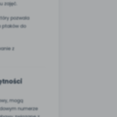
 zajęć.
 który pozwala
a ptaków do
wanie z
ętności
mowy, mogą
opadowym numerze
zabawy związane z