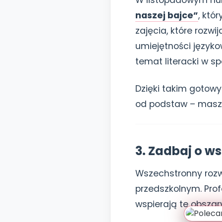
W listopadowym nu
naszej bajce”
, któ
zajęcia, które rozwi
umiejętności języko
temat literacki w s
Dzięki takim gotow
od podstaw – masz j
3. Zadbaj o w
Wszechstronny rozwó
przedszkolnym. Pro
wspierają te obszar