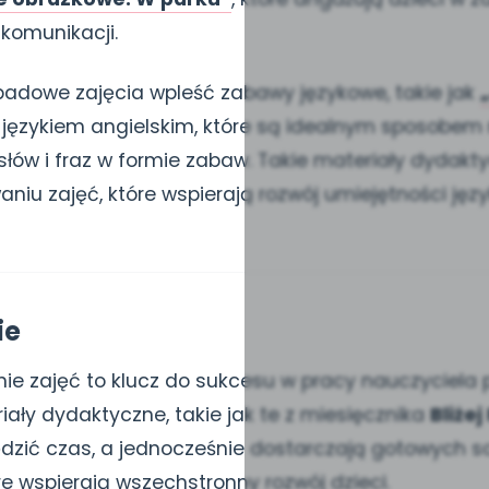
komunikacji.
padowe zajęcia wpleść zabawy językowe, takie jak
 językiem angielskim, które są idealnym sposobe
słów i fraz w formie zabaw. Takie materiały dydak
iu zajęć, które wspierają rozwój umiejętności ję
ie
e zajęć to klucz do sukcesu w pracy nauczyciela 
iały dydaktyczne, takie jak te z miesięcznika
Bliże
dzić czas, a jednocześnie dostarczają gotowych s
e wspierają wszechstronny rozwój dzieci.