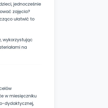
zieci, jednocześnie
nować zajęcia?
cząco ułatwić to
, wykorzystując
teriałami na
 celów
te w miesięczniku
o-dydaktycznej,