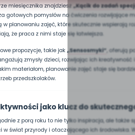
e miesięcznika znajdziesz
„Kącik do zadań specj
cza gotowych pomysłów na ćwiczenia rozwijające m
w planowaniu zajęć, które skutecznie wspierają roz
ją, że praca z nimi staje się łatwiejsza.
owe propozycje, takie jak
„Sensosmyki”
, oferują 
angażują zmysły dzieci, rozwijając ich kreatywność i
akim materiałom, planowanie zajęć staje się bardzi
rzeb przedszkolaków.
ktywności jako klucz do skuteczne
dnie z porą roku to nie tylko inspiracja, ale także
 w świat przyrody i otaczającego ich środowiska. 