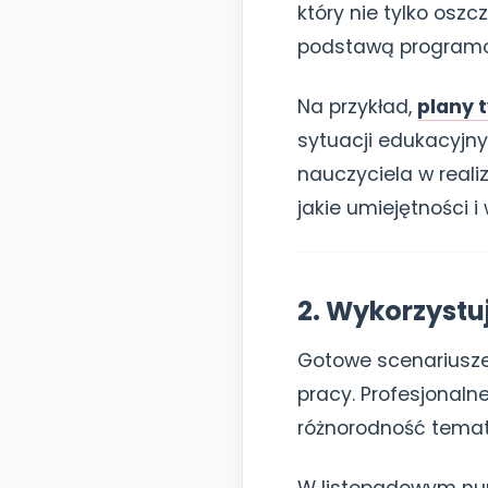
który nie tylko osz
podstawą program
Na przykład,
plany 
sytuacji edukacyjny
nauczyciela w reali
jakie umiejętności 
2. Wykorzystu
Gotowe scenariusze
pracy. Profesjonaln
różnorodność temató