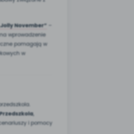
„Jolly November”
–
m na wprowadzenie
tyczne pomagają w
zykowych w
przedszkola.
j Przedszkola
,
cenariuszy i pomocy