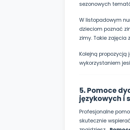
sezonowych temató
W listopadowym nu
dzieciom poznać zi
zimy. Takie zajęcia
Kolejną propozycją 
wykorzystaniem jes
5. Pomoce dyd
językowych i 
Profesjonalne pomo
skutecznie wspiera
znajdziesz
„Pomoce