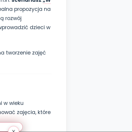
m.in.
scenariusz
„W
idealna propozycja na
ją rozwój
wprowadzić dzieci w
a tworzenie zajęć
i w wieku
ować zajęcia, które