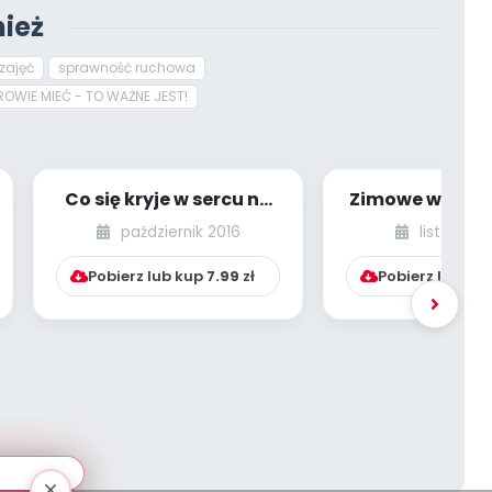
ież
zajęć
sprawność ruchowa
ROWIE MIEĆ - TO WAŻNE JEST!
Co się kryje w sercu na
Zimowe wariacj
dnie? Maluch wszystkie
kreatywn
październik 2016
listopad 
uczucia ...
nauczyci
Pobierz lub kup
7.99
zł
Pobierz lub ku