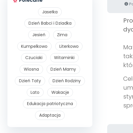
Polecane
Po
Jasełka
Pr
Dzień Babci i Dziadka
dyd
Jesień
Zima
Mat
Kumpelkowo
Literkowo
tak
Czuciaki
Witaminki
któ
Wiosna
Dzień Mamy
Cel
Dzień Taty
Dzień Rodziny
umi
Lato
Wakacje
sty
Edukacja patriotyczna
spr
Adaptacja