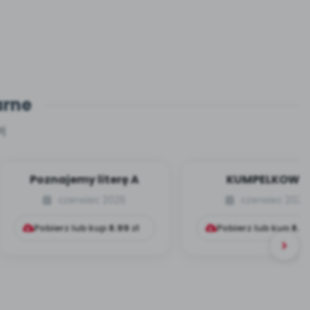
arne
j
Poznajemy literę A
KUMPELKOWO
czerwiec 2026
czerwiec 2026
Pobierz lub kup
8.99
zł
Pobierz lub kup
8.9