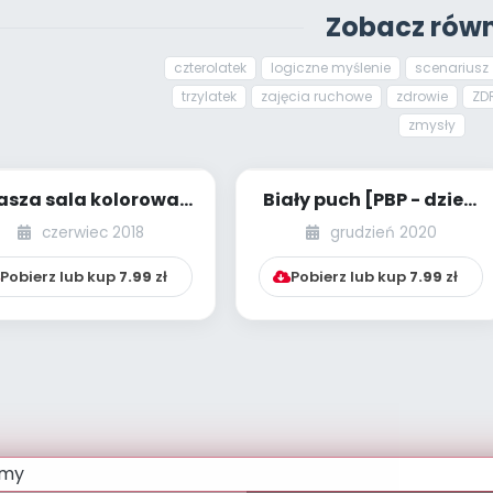
Zobacz równ
czterolatek
logiczne myślenie
scenariusz 
trzylatek
zajęcia ruchowe
zdrowie
ZD
zmysły
asza sala kolorowa
Biały puch [PBP - dzieci
BP - dzieci młodsze -
młodsze - numer 4]
czerwiec 2018
grudzień 2020
numer 4]
Pobierz lub kup
7.99
zł
Pobierz lub kup
7.99
zł