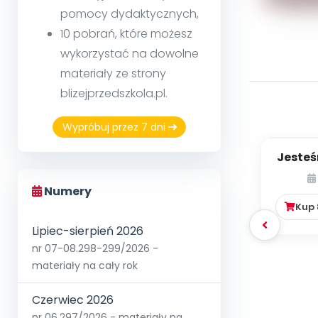
pomocy dydaktycznych,
10 pobrań, które możesz
wykorzystać na dowolne
materiały ze strony
blizejprzedszkola.pl.
Wypróbuj przez 7 dni
Jesteś
Numery
Kup
Lipiec-sierpień 2026
nr 07-08.298-299/2026 -
materiały na cały rok
Czerwiec 2026
nr 06.297/2026 - materiały na