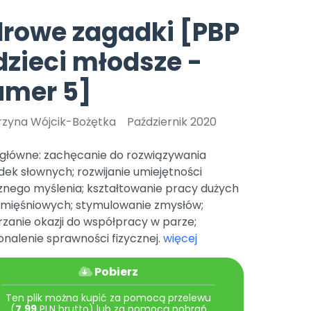
e
y
Gotowa w mniej niż 10 min • 14 dni bez opłat
Zobacz nas na Instagramie
Bliżej Pieska
rowe zagadki [PBP
Pomoc zwierzętom
TikTok
dzieci młodsze -
Nowości
Zobacz nas na TikToku
wej
Książka (dla) Przedszkolaka
Zapowiedzi
umer 5]
Promowanie czytelnictwa
YouTube
zkoli
Polecamy
Filmy edukacyjne
rzyna Wójcik-Bożętka
Październik 2020
osk Online.
5 czerwca 2024 r. uzyskała
Promocje
19 r. Nr decyzji:
 główne: zachęcanie do rozwiązywania
Archiwalne numery
ek słownych; rozwijanie umiejętności
znego myślenia; kształtowanie pracy dużych
Pomoc
 mięśniowych; stymulowanie zmysłów;
zanie okazji do współpracy w parze;
nalenie sprawności fizycznej.
więcej
Pobierz
Ten plik można kupić za pomocą przelewu
(
7.99
PLN brutto) lub za pomocą pobrań