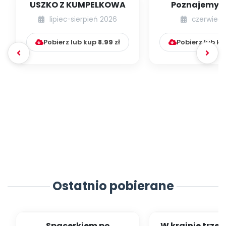
USZKO Z KUMPELKOWA
Poznajemy li
lipiec-sierpień 2026
czerwiec 
Pobierz lub kup
8.99
zł
Pobierz lub k
Ostatnio pobierane
Spacerkiem po
W krainie trze