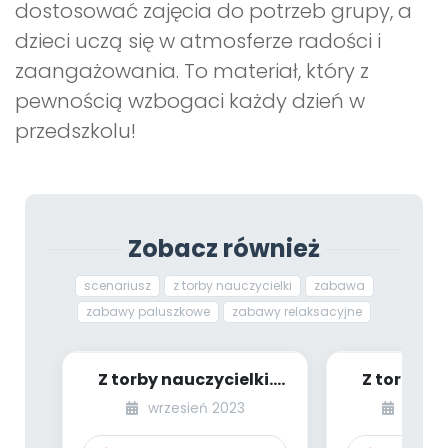
dostosować zajęcia do potrzeb grupy, a
dzieci uczą się w atmosferze radości i
zaangażowania. To materiał, który z
pewnością wzbogaci każdy dzień w
przedszkolu!
Zobacz również
scenariusz
z torby nauczycielki
zabawa
zabawy paluszkowe
zabawy relaksacyjne
Z torby nauczycielki.
Z torby na
Zabawy z
Zab
wrzesień 2023
paździ
wykorzystaniem
wykorz
papierowy...
papie