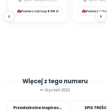
lipiec-sierpień 2026
lipiec-sierp
Pobierz lub kup
8.99
zł
Pobierz lub k
Więcej z tego numeru
Styczeń 2023
Przedszkolne inspiracje
SPIS TREŚCI 