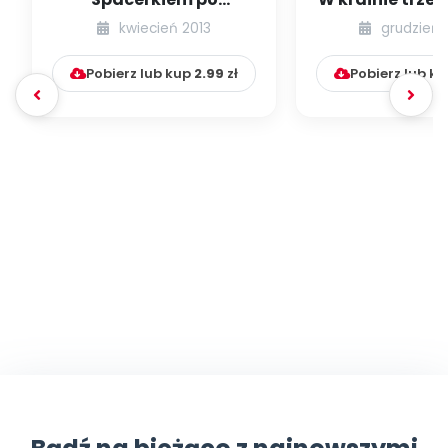
Krakowie (inscenizacja
kwiecień 2013
grudzień 
muzyczno-ruchowa)
Pobierz lub kup
2.99
zł
Pobierz lub k