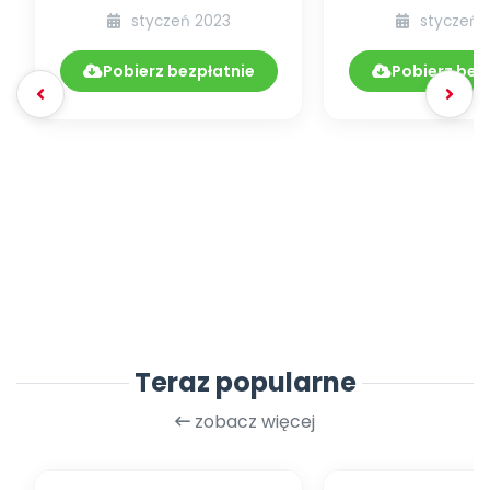
na luty [zestawienie]
POMOC
styczeń 2023
styczeń 
DYDAKTYCZ
1.256/20
Pobierz bezpłatnie
Pobierz bez
Teraz popularne
zobacz więcej