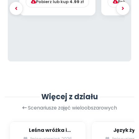
Pobierz lub kup
4.99
zł
Pobierz l
Więcej z działu
Scenariusze zajęć wieloobszarowych
Leśna wróżka i
Język żyr
przyjaciele