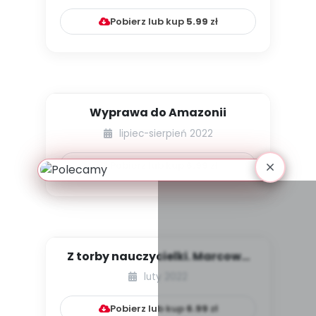
Pobierz lub kup
5.99
zł
Wyprawa do Amazonii
lipiec-sierpień 2022
Pobierz lub kup
6.99
zł
Z torby nauczycielki. Marcowa
pogoda
luty 2022
Pobierz lub kup
6.99
zł