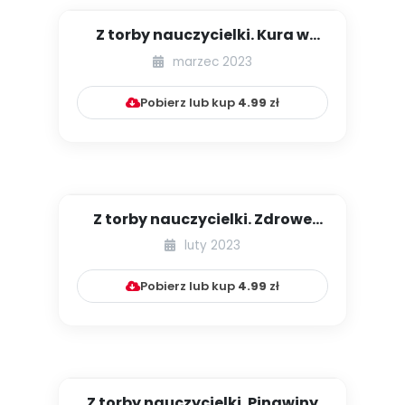
Z torby nauczycielki. Kura w
gnieździe
marzec 2023
Pobierz lub kup
4.99
zł
Z torby nauczycielki. Zdrowe
odżywianie
luty 2023
Pobierz lub kup
4.99
zł
Z torby nauczycielki. Pingwiny