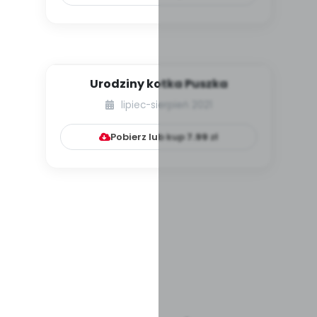
Urodziny kotka Puszka
lipiec-sierpień 2021
Pobierz lub kup
7.99
zł