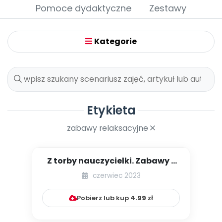
Archiwalne numery
Pomoce dydaktyczne
Zestawy
Promocje
Pomoc
Kategorie
Etykieta
zabawy relaksacyjne
Z torby nauczycielki. Zabawy z
wykorzystaniem wstążek...
czerwiec 2023
Pobierz lub kup
4.99
zł