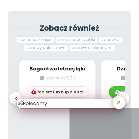
Zobacz również
scenariusz zajęć
z torby nauczycielki
zabawka
zabawy paluszkowe
zabawy relaksacyjne
Bogactwo letniej łąki
Dzień R
spo
czerwiec 2011
kwie
Pobierz lub kup
2.99
zł
Pobierz