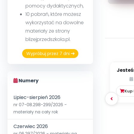
pomocy dydaktycznych,
10 pobrań, które możesz
wykorzystać na dowolne
materiały ze strony
blizejprzedszkola.pl.
Wypróbuj przez 7 dni
Jesteś
Numery
Kup
Lipiec-sierpień 2026
nr 07-08.298-299/2026 -
materiały na cały rok
Czerwiec 2026
nr 06.297/2026 - materiały na