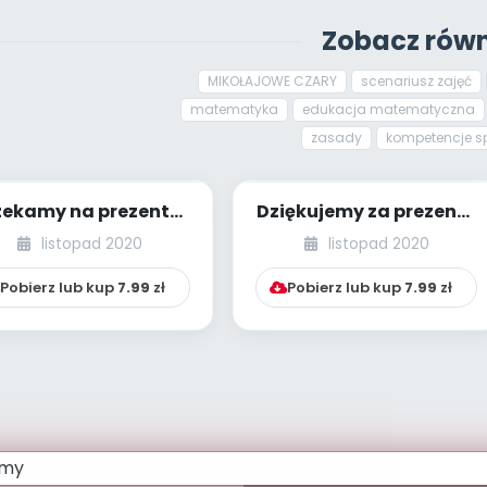
Zobacz równ
MIKOŁAJOWE CZARY
scenariusz zajęć
matematyka
edukacja matematyczna
zasady
kompetencje s
ekamy na prezenty
Dziękujemy za prezenty
BP - dzieci młodsze -
[PBP - dzieci młodsze -
listopad 2020
listopad 2020
numer 1]
numer 5]...
Pobierz lub kup
7.99
zł
Pobierz lub kup
7.99
zł