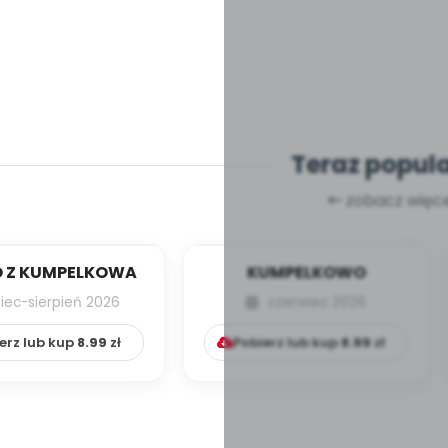
Teraz popul
zobacz więce
 Z KUMPELKOWA
KUMPELKOWO
piec-sierpień 2026
czerwiec 2026
erz lub kup
8.99
zł
Pobierz lub kup
8.99
zł