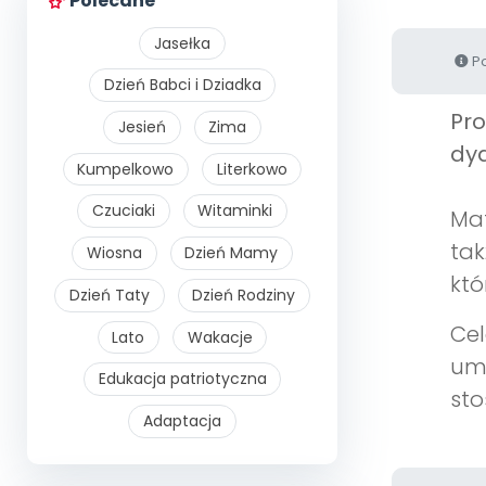
Polecane
Jasełka
Po
Dzień Babci i Dziadka
Pr
Jesień
Zima
dyd
Kumpelkowo
Literkowo
Czuciaki
Witaminki
Mat
tak
Wiosna
Dzień Mamy
któ
Dzień Taty
Dzień Rodziny
Cel
Lato
Wakacje
umi
Edukacja patriotyczna
sto
Adaptacja