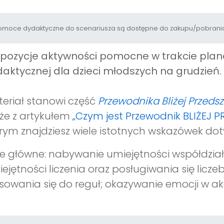
moce dydaktyczne do scenariusza są dostępne do zakupu/pobrania
opozycje aktywności pomocne w trakcie pl
aktycznej dla dzieci młodszych na grudzień.
eriał stanowi część
Przewodnika Bliżej Przeds
że z artykułem
„Czym jest Przewodnik BLIŻEJ 
rym znajdziesz wiele istotnych wskazówek dot
e główne: nabywanie umiejętności współdział
ejętności liczenia oraz posługiwania się lic
sowania się do reguł; okazywanie emocji w a