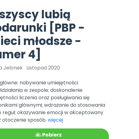
e
y
Gotowa w mniej niż 10 min • 14 dni bez opłat
Zobacz nas na Instagramie
Bliżej Pieska
szyscy lubią
Pomoc zwierzętom
TikTok
darunki [PBP -
Nowości
Zobacz nas na TikToku
wej
Książka (dla) Przedszkolaka
Zapowiedzi
ieci młodsze -
Promowanie czytelnictwa
YouTube
zkoli
Polecamy
Filmy edukacyjne
umer 4]
osk Online.
5 czerwca 2024 r. uzyskała
Promocje
19 r. Nr decyzji:
a Jelonek
Listopad 2020
Archiwalne numery
 główne: nabywanie umiejętności
Pomoc
działania w zespole; doskonalenie
ętności liczenia oraz posługiwania się
ebnikami głównymi; wdrażanie do stosowania
do reguł; okazywanie emocji w akceptowany
z otoczenie sposób.
więcej
Pobierz