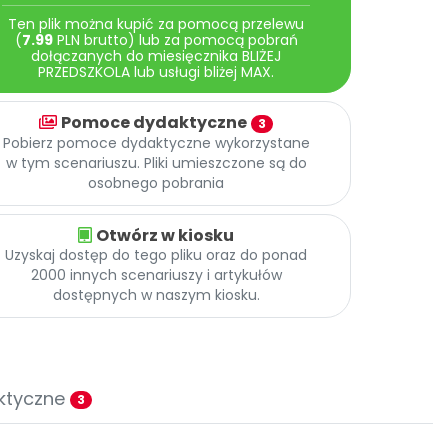
Ten plik można kupić za pomocą przelewu
(
7.99
PLN brutto) lub za pomocą pobrań
dołączanych do miesięcznika BLIŻEJ
PRZEDSZKOLA lub usługi bliżej MAX.
Pomoce dydaktyczne
3
Pobierz pomoce dydaktyczne wykorzystane
w tym scenariuszu. Pliki umieszczone są do
osobnego pobrania
Otwórz w kiosku
Uzyskaj dostęp do tego pliku oraz do ponad
2000 innych scenariuszy i artykułów
dostępnych w naszym kiosku.
ktyczne
3