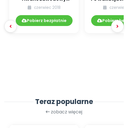
nauczyciela stażysty
wrzesień, a ce
czerwiec 2018
czerwiec 
według projektu roz...
wciąż się.
Pobierz bezpłatnie
Pobierz bez
Teraz popularne
zobacz więcej