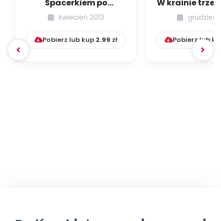
Spacerkiem po
W krainie trze
Krakowie (inscenizacja
kwiecień 2013
grudzień 
muzyczno-ruchowa)
Pobierz lub kup
2.99
zł
Pobierz lub k