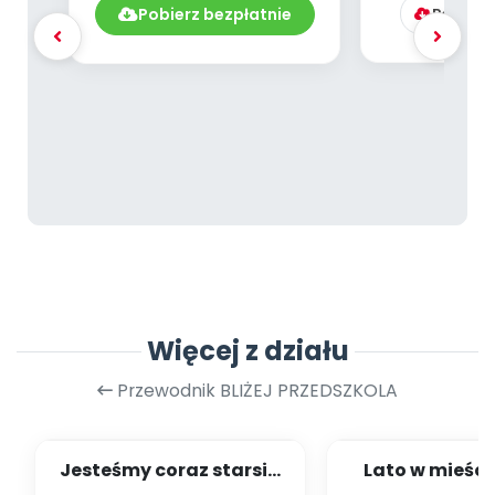
Pobierz bezpłatnie
Pobierz
Więcej z działu
Przewodnik BLIŻEJ PRZEDSZKOLA
Jesteśmy coraz starsi -
Lato w mieście
zestaw
dzieci młods