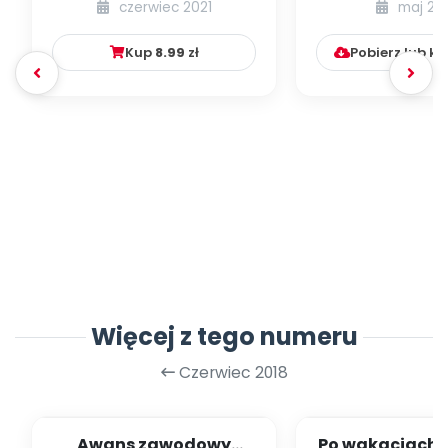
czerwiec 2021
maj 20
numer 1
Kup
8.99
zł
Pobierz lub k
Więcej z tego numeru
Czerwiec 2018
Awans zawodowy
Po wakacjach p