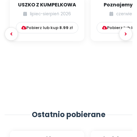
USZKO Z KUMPELKOWA
Poznajemy li
lipiec-sierpień 2026
czerwiec 
Pobierz lub kup
8.99
zł
Pobierz lub k
Ostatnio pobierane