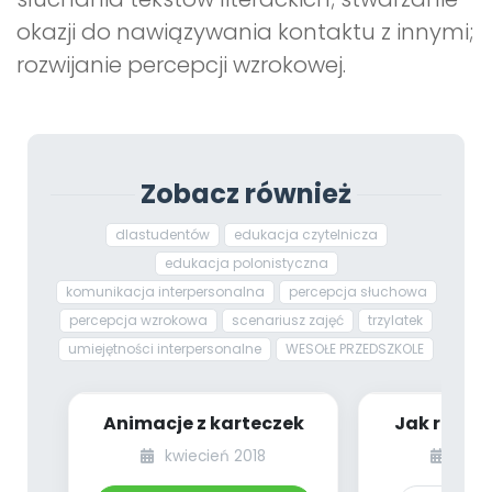
okazji do nawiązywania kontaktu z innymi;
rozwijanie percepcji wzrokowej.
Zobacz również
dlastudentów
edukacja czytelnicza
edukacja polonistyczna
komunikacja interpersonalna
percepcja słuchowa
percepcja wzrokowa
scenariusz zajęć
trzylatek
umiejętności interpersonalne
WESOŁE PRZEDSZKOLE
Animacje z karteczek
Jak rośnie
dzieci mło
kwiecień 2018
kwie