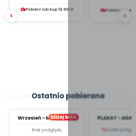
Pobierz lub kup
12.00
zł
Pobierz lub ku
Ostatnio pobierane
bliżej MAX
Wrzesień - MIESIĘCZNY
PLAKAT - ADAP
PLAN PRACY
PORADNIK DLA 
Szybki podglą
Brak podglądu
WYCHOWAWCZO –