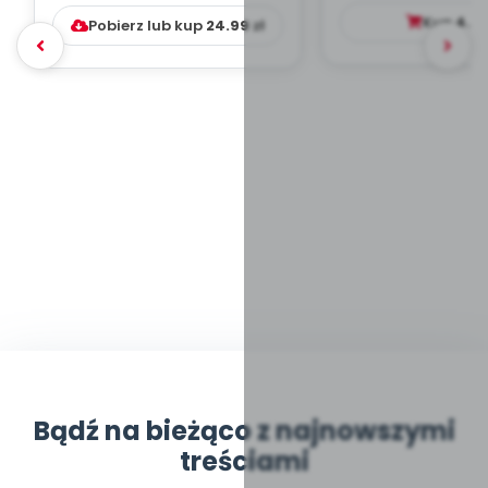
DYDAKTYC...
Kup
4.9
Pobierz lub kup
24.99
zł
Bądź na bieżąco z najnowszymi
treściami