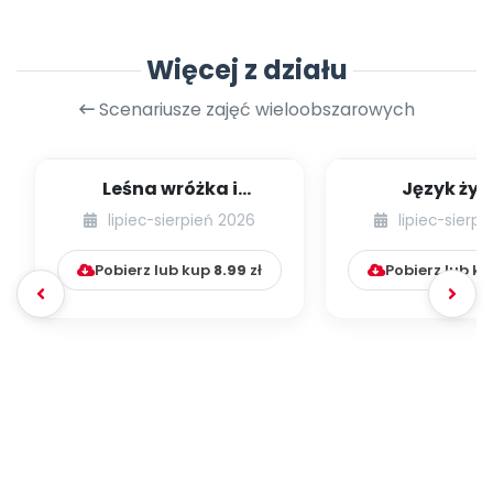
Więcej z działu
Scenariusze zajęć wieloobszarowych
Leśna wróżka i
Język żyr
przyjaciele
lipiec-sierpień 2026
lipiec-sierp
Pobierz lub kup
8.99
zł
Pobierz lub k