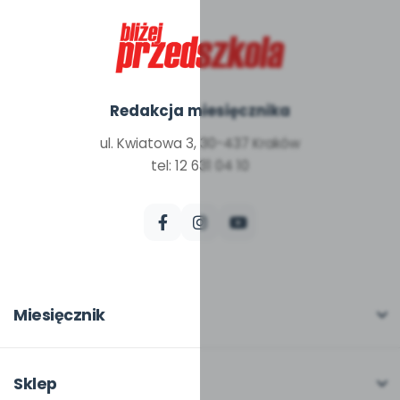
Redakcja miesięcznika
ul. Kwiatowa 3, 30-437 Kraków
tel: 12 631 04 10
Miesięcznik
O miesięczniku
W numerze
Sklep