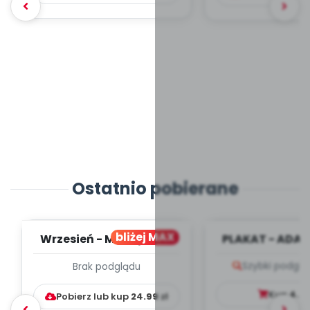
Ostatnio pobierane
bliżej MAX
Wrzesień - MIESIĘCZNY
PLAKAT - ADAP
PLAN PRACY
PORADNIK DLA 
Szybki podglą
Brak podglądu
WYCHOWAWCZO –
DYDAKTYC...
Kup
4.9
Pobierz lub kup
24.99
zł