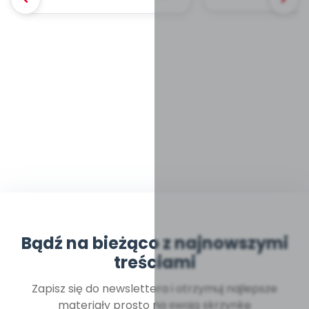
Bądź na bieżąco z najnowszymi
treściami
Zapisz się do newslettera i otrzymuj najlepsze
materiały prosto na swoją skrzynkę