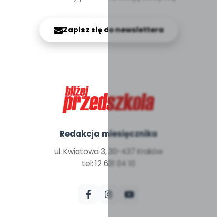
Zapisz się do newslettera
Redakcja miesięcznika
ul. Kwiatowa 3, 30-437 Kraków
tel: 12 631 04 10