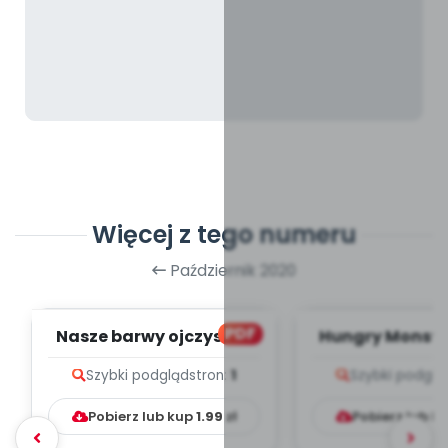
Więcej z tego numeru
Październik 2020
PDF
Nasze barwy ojczyste -
Hungry Monster
zapis melodii i tekst
melodii i t
Szybki podgląd
stron:
1
Szybki podglą
Pobierz lub kup
1.99
zł
Pobierz lub k