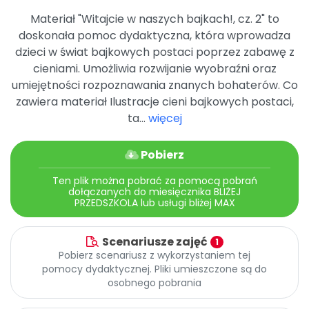
Promocje
Materiał "Witajcie w naszych bajkach!, cz. 2" to
Pomoc
doskonała pomoc dydaktyczna, która wprowadza
dzieci w świat bajkowych postaci poprzez zabawę z
cieniami. Umożliwia rozwijanie wyobraźni oraz
umiejętności rozpoznawania znanych bohaterów. Co
zawiera materiał Ilustracje cieni bajkowych postaci,
ta...
więcej
Pobierz
Ten plik można pobrać za pomocą pobrań
dołączanych do miesięcznika BLIŻEJ
PRZEDSZKOLA lub usługi bliżej MAX
Scenariusze zajęć
1
Pobierz scenariusz z wykorzystaniem tej
pomocy dydaktycznej. Pliki umieszczone są do
osobnego pobrania