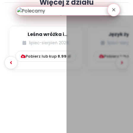
Więcej z działu
Scenariusze zajęć wieloobszarowych
Leśna wróżka i
Język żyr
przyjaciele
lipiec-sierpień 2026
lipiec-sierp
Pobierz lub kup
8.99
zł
Pobierz lub k