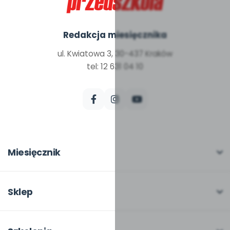
Redakcja miesięcznika
ul. Kwiatowa 3, 30-437 Kraków
tel: 12 631 04 10
Miesięcznik
O miesięczniku
W numerze
Sklep
Scenariusze i artykuły
Pełna oferta