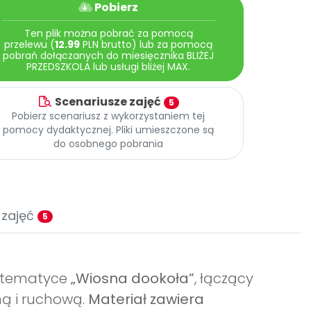
Pobierz
Ten plik można pobrać za pomocą
przelewu (
12.99
PLN brutto) lub za pomocą
pobrań dołączanych do miesięcznika BLIŻEJ
PRZEDSZKOLA lub usługi bliżej MAX.
Scenariusze zajęć
5
Pobierz scenariusz z wykorzystaniem tej
pomocy dydaktycznej. Pliki umieszczone są
do osobnego pobrania
 zajęć
5
y tematyce
„Wiosna dookoła”
, łączący
ą i ruchową.
Materiał zawiera