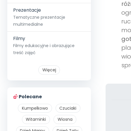
róż
Prezentacje
ogr
Tematyczne prezentacje
ruc
multimedialne
mot
got
Filmy
Filmy edukacyjne i obrazujące
pla
treść zajęć
wio
spr
Więcej
Polecane
Kumpelkowo
Czuciaki
Witaminki
Wiosna
Dzień Mamy
Dzień Taty