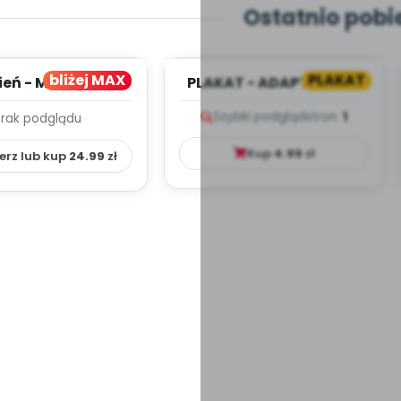
Ostatnio pobi
bliżej MAX
PLAKAT
ień - MIESIĘCZNY
PLAKAT - ADAPTACJA -
PLAN PRACY
PORADNIK DLA RODZICA
Szybki podgląd
stron:
1
Brak podglądu
HOWAWCZO –
YDAKTYC...
Kup
4.99
zł
erz lub kup
24.99
zł