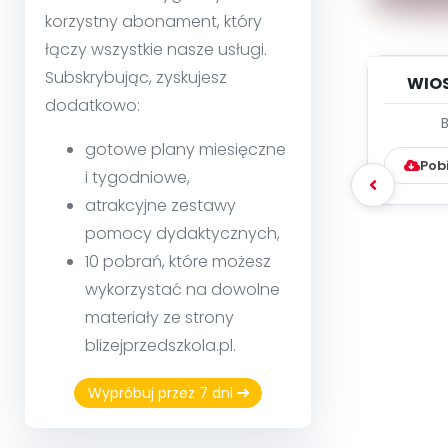
korzystny abonament, który
łączy wszystkie nasze usługi.
Subskrybując, zyskujesz
WIO
dodatkowo:
kwieci
PLAN
gotowe plany miesięczne
Pob
i tygodniowe,
atrakcyjne zestawy
pomocy dydaktycznych,
10 pobrań, które możesz
wykorzystać na dowolne
materiały ze strony
blizejprzedszkola.pl.
Wypróbuj przez 7 dni