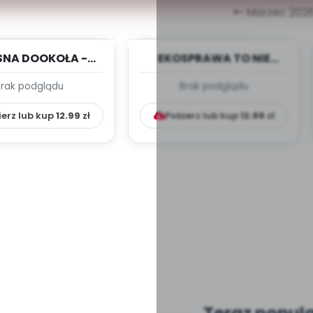
Marzec 202
SNA DOOKOŁA -
EKOSPRAWA TO NIE
eń - TYGODNIOWY
ZABAWA - kwiecień -
Brak podglądu
Brak podglądu
 PRACY WYCH....
TYGODNIOWY PLAN PR...
ierz lub kup
12.99
zł
Pobierz lub kup
12.99
zł