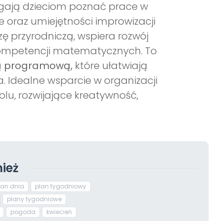
gają dzieciom poznać prace w
e oraz umiejętności improwizacji
 przyrodniczą, wspiera rozwój
 kompetencji matematycznych. To
ą programową,
które ułatwiają
. Idealne wsparcie w organizacji
u, rozwijające kreatywność,
ież
lan dnia
plan tygodniowy
plany tygodniowe
pogoda
kwiecień