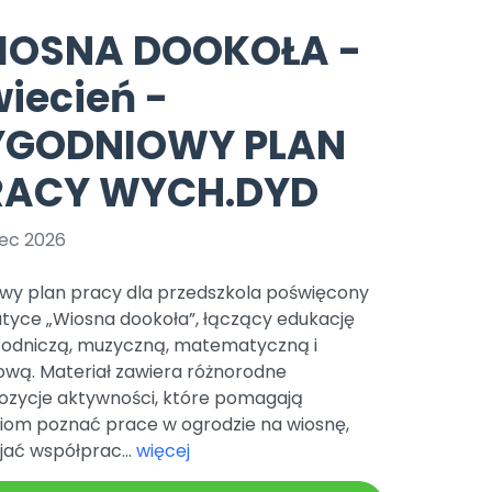
e
y
Gotowa w mniej niż 10 min • 14 dni bez opłat
Zobacz nas na Instagramie
Bliżej Pieska
IOSNA DOOKOŁA -
Pomoc zwierzętom
TikTok
iecień -
Nowości
Zobacz nas na TikToku
wej
Książka (dla) Przedszkolaka
Zapowiedzi
YGODNIOWY PLAN
Promowanie czytelnictwa
YouTube
zkoli
Polecamy
Filmy edukacyjne
RACY WYCH.DYD
osk Online.
5 czerwca 2024 r. uzyskała
Promocje
19 r. Nr decyzji:
ec 2026
Archiwalne numery
wy plan pracy dla przedszkola poświęcony
Pomoc
tyce „Wiosna dookoła”, łączący edukację
rodniczą, muzyczną, matematyczną i
ową. Materiał zawiera różnorodne
ozycje aktywności, które pomagają
ciom poznać prace w ogrodzie na wiosnę,
jać współprac...
więcej