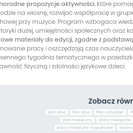
norodne propozycje aktywności
, które poma
odzie na wiosnę, rozwijać współpracę w grupi
howej przy muzyce. Program wzbogaca wiedzę
oryki dużej, umiejętności społecznych oraz
owe materiały do edycji,
zgodne z podstaw
nowanie pracy i oszczędzają czas nauczyciela
sennego tygodnia tematycznego w przedszkol
awność fizyczną i zdolności językowe dzieci.
Zobacz równ
plan dnia
Plan dnia
Plan na tydzień
P
plan miesięczny
plany miesięczne
plany miesięczne i tygodniowe
wiosna