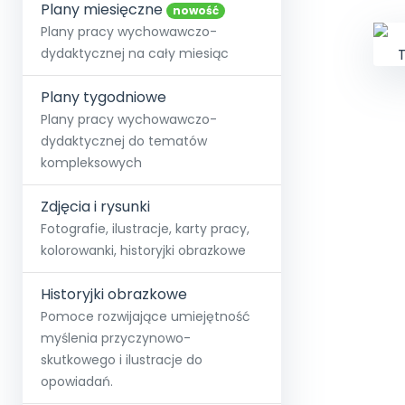
online lub stacjonarnie.
Plany miesięczne
Szko
Film
Wygr
nowość
Społeczność
Strona główna
Poznaj pakiet MAX
Wszystkie projekty
Skontaktuj się
Wit
Plany pracy wychowawczo-
O miesięczniku
O Akademii
+48 12 631 04 10
Zdro
dydaktycznej na cały miesiąc
Zam
Kio
kontakt@blizejprzedszkola.pl
Szko
E-wy
Doo
Plany tygodniowe
Pozn
Plany pracy wychowawczo-
dydaktycznej do tematów
Akredyt
Wydanie l
∞
Pakiet 
Dodaj wpis
Sen
kompleksowych
Akademia Edu
Pełen dostęp
Zob
Testuj przez 7 dni
Patr
Strefy, k
przedłużenie a
NP.5470.4.20
Zdjęcia i rysunki
Zam
Zob
Fotografie, ilustracje, karty pracy,
kolorowanki, historyjki obrazkowe
Historyjki obrazkowe
Pomoce rozwijające umiejętność
myślenia przyczynowo-
skutkowego i ilustracje do
opowiadań.